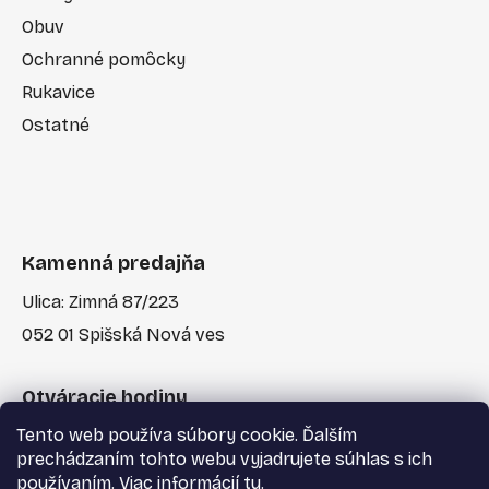
Obuv
Ochranné pomôcky
Rukavice
Ostatné
Kamenná predajňa
Ulica: Zimná 87/223
052 01 Spišská Nová ves
Otváracie hodiny
Tento web používa súbory cookie. Ďalším
Po-Pia: 7:30 - 17:00
prechádzaním tohto webu vyjadrujete súhlas s ich
používaním. Viac informácií
tu
.