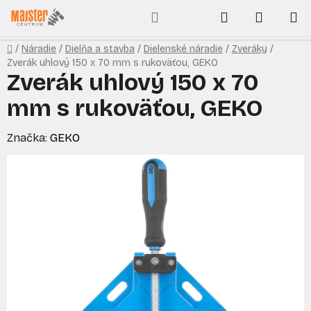
Prejsť
Hľadať
NÁKUP
na
obsah
KOŠÍK
Domov
/
Náradie
/
Dielňa a stavba
/
Dielenské náradie
/
Zveráky
/
Zverák uhlový 150 x 70 mm s rukoväťou, GEKO
Zverák uhlový 150 x 70
mm s rukoväťou, GEKO
Značka:
GEKO