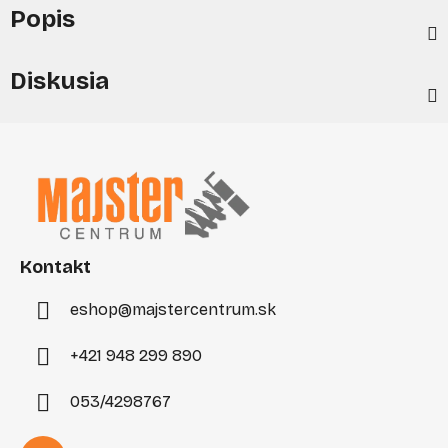
Popis
Diskusia
Z
á
p
ä
t
i
Kontakt
e
eshop
@
majstercentrum.sk
+421 948 299 890
053/4298767