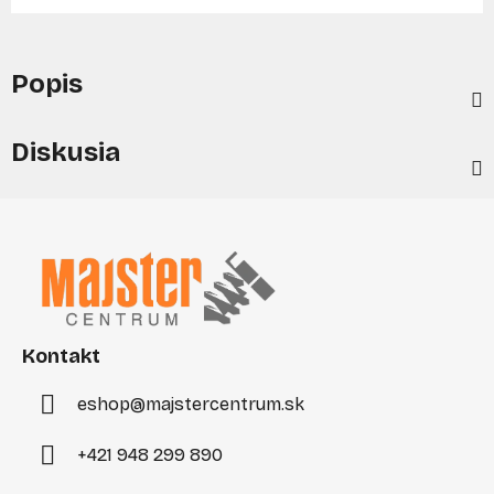
Popis
Diskusia
Z
á
p
ä
t
i
Kontakt
e
eshop
@
majstercentrum.sk
+421 948 299 890