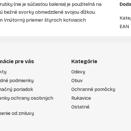
rubky (nie je súčasťou balenia) je použiteľná na
Doda
 sú bežné svorky obmedzdené svojou dĺžkou.
Kate
m Vnútorný priemer štyroch kotviacich
EAN
mácie pre vás
Kategórie
kty
Odevy
dné podmienky
Obuv
mačný poriadok
Ochranné pomôcky
enky ochrany osobných
Rukavice
Ostatné
enie od zmluvy