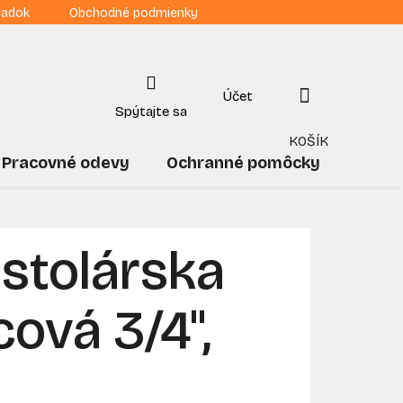
iadok
Obchodné podmienky
NÁKUPNÝ
KOŠÍK
Pracovné odevy
Ochranné pomôcky
Drogé
 stolárska
ová 3/4",