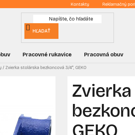
Kontakty
Reklamačný por
HĽADAŤ
obuv
Pracovné rukavice
Pracovná obuv
y
/
Zvierka stolárska bezkoncová 3/4", GEKO
Zvierka
bezkonc
GEKO