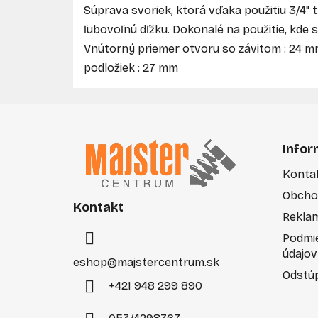
Súprava svoriek, ktorá vďaka použitiu 3/4" t
ľubovoľnú dľžku. Dokonalé na použitie, kde
Vnútorný priemer otvoru so závitom : 24 m
podložiek : 27 mm
Z
á
Infor
p
Konta
ä
Obcho
t
Kontakt
i
Rekla
e
Podmi
údajov
eshop
@
majstercentrum.sk
Odstúp
+421 948 299 890