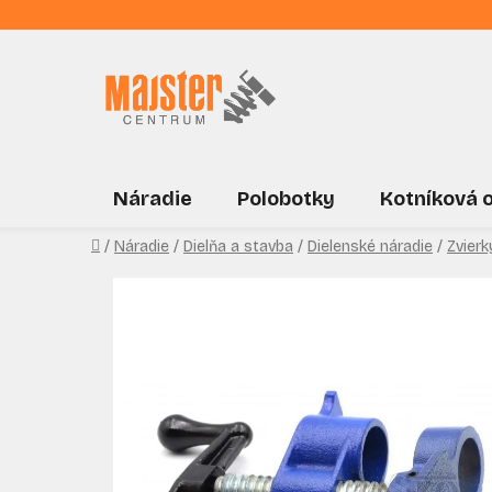
Prejsť
na
obsah
Náradie
Polobotky
Kotníková 
Domov
/
Náradie
/
Dielňa a stavba
/
Dielenské náradie
/
Zvierk