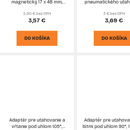
magnetický 17 x 48 mm,
pneumatického uťah
TVARDY
upínanie 1/2" na 1/4
2,90 € bez DPH
3 € bez DPH
TVARDY
3,57 €
3,69 €
DO KOŠÍKA
DO KOŠÍKA
Adaptér pre uťahovanie a
Adaptér pre uťahovan
vŕtanie pod uhlom 105°,
bitmi pod uhlom 90°, 