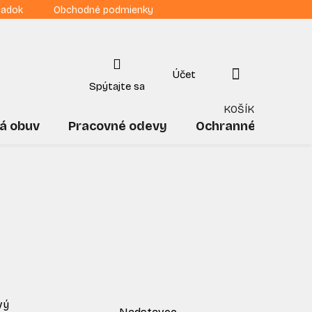
iadok
Obchodné podmienky
NÁKUPNÝ
KOŠÍK
á obuv
Pracovné odevy
Ochranné pomôck
vý