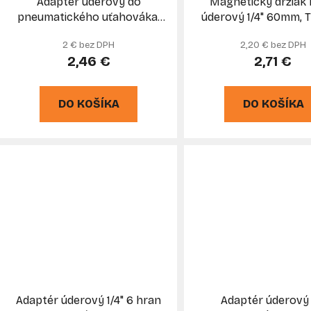
Adaptér úderový do
Magnetický držiak 
u
pneumatického uťahováka,
úderový 1/4" 60mm, 
k
upínanie 1/2" na 1/4" HEX,
2 € bez DPH
2,20 € bez DPH
t
GEKO
2,46 €
2,71 €
o
v
DO KOŠÍKA
DO KOŠÍKA
Adaptér úderový 1/4" 6 hran
Adaptér úderový