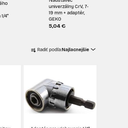
Nadstavec
kého
univerzálny CrV, 7-
19 mm + adaptér,
 1/4"
GEKO
5,04 €
R
Radiť podľa:
Najlacnejšie
a
d
e
n
i
e
p
r
o
d
u