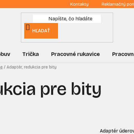
Kontakty
Reklamačný por
HĽADAŤ
obuv
Trička
Pracovné rukavice
Pracovn
ie
/
Adaptér, redukcia pre bity
kcia pre bity
Adaptér údero