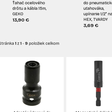
Ťahač oceľového
do pneumatic
drôtu a kábla 15m,
uťahováka,
GEKO
upínanie 1/2" na
13,90 €
HEX, TVARDY
3,69 €
Stránka
1
z
1
-
9
položiek celkom
V
ý
p
s
p
r
o
d