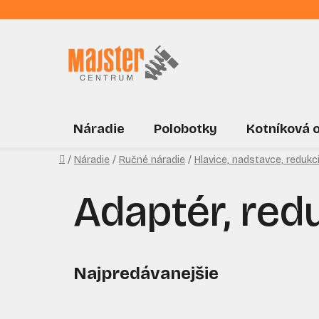
Prejsť
na
obsah
Náradie
Polobotky
Kotníková 
Domov
/
Náradie
/
Ručné náradie
/
Hlavice, nadstavce, redukc
Adaptér, redu
Najpredávanejšie