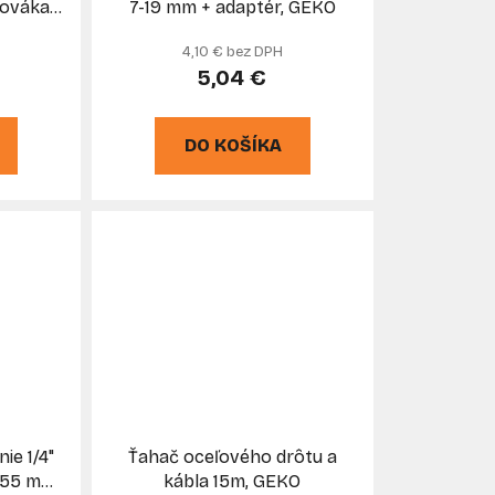
ováka,
7-19 mm + adaptér, GEKO
" HEX,
4,10 € bez DPH
5,04 €
DO KOŠÍKA
ie 1/4"
Ťahač oceľového drôtu a
155 mm,
kábla 15m, GEKO