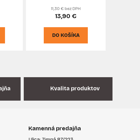
11,30 € bez DPH
13,90 €
DO KOŠÍKA
ajňa
Kvalita produktov
Kamenná predajňa
Ulica: Zimná 87/223