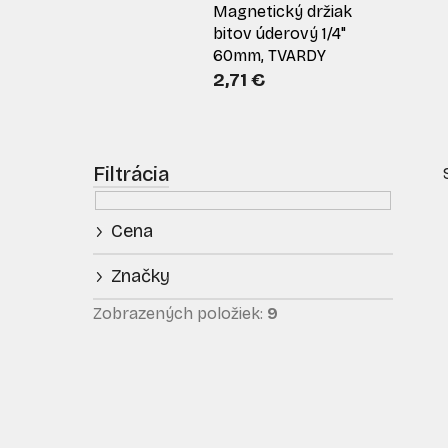
Magnetický držiak
bitov úderový 1/4"
60mm, TVARDY
2,71 €
B
o
č
Cena
n
ý
Značky
p
i
a
Zobrazených položiek:
9
n
e
l