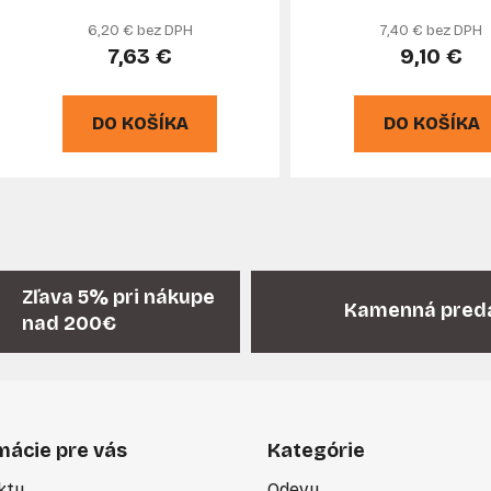
GEKO
GEKO
6,20 € bez DPH
7,40 € bez DPH
7,63 €
9,10 €
DO KOŠÍKA
DO KOŠÍKA
O
v
l
á
Zľava 5% pri nákupe
Kamenná pred
d
nad 200€
a
c
i
e
p
mácie pre vás
Kategórie
r
v
kty
Odevy