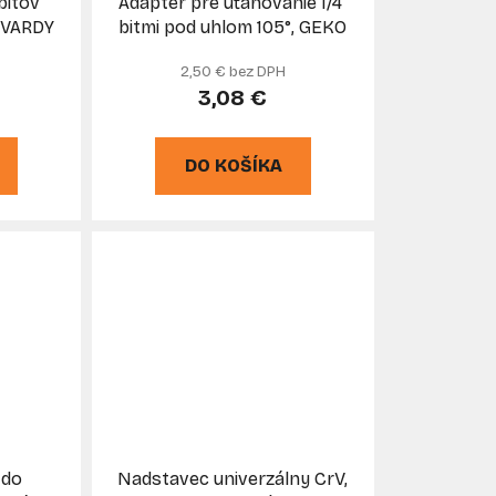
bitov
Adaptér pre uťahovanie 1/4"
k
TVARDY
bitmi pod uhlom 105°, GEKO
t
2,50 € bez DPH
o
3,08 €
v
DO KOŠÍKA
 do
Nadstavec univerzálny CrV,