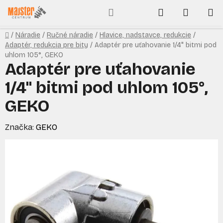
Prejsť
Hľadať
NÁKUP
na
obsah
KOŠÍK
Domov
/
Náradie
/
Ručné náradie
/
Hlavice, nadstavce, redukcie
/
Adaptér, redukcia pre bity
/
Adaptér pre uťahovanie 1/4" bitmi pod
uhlom 105°, GEKO
Adaptér pre uťahovanie
1/4" bitmi pod uhlom 105°,
GEKO
Značka:
GEKO