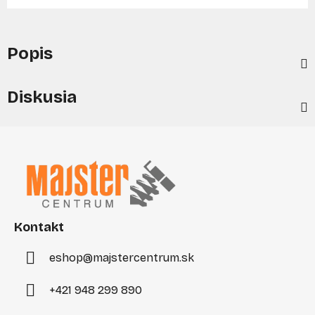
Popis
Diskusia
Z
á
p
ä
t
i
Kontakt
e
eshop
@
majstercentrum.sk
+421 948 299 890