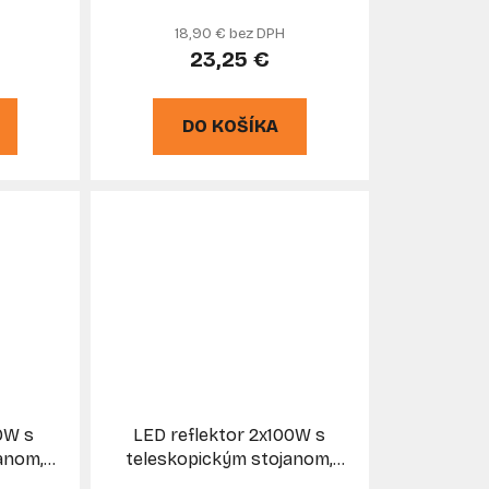
N
kĺbovou základňou, PRO-
18,90 € bez DPH
TECHNIK
23,25 €
DO KOŠÍKA
0W s
LED reflektor 2x100W s
anom,
teleskopickým stojanom,
 KELTIN
neutrálna biela 6500K,