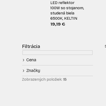
LED reflektor
100W so stojanom,
studená biela
6500K, KELTIN
19,19 €
B
o
č
Cena
n
ý
Značky
p
i
a
Zobrazených položiek:
15
n
e
l