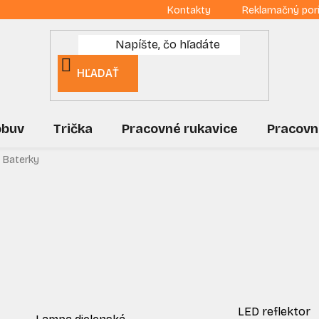
Kontakty
Reklamačný por
HĽADAŤ
obuv
Trička
Pracovné rukavice
Pracovn
Baterky
LED reflektor