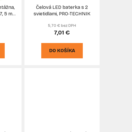
u
tážna,
Čelová LED baterka s 2
k
7, 5 m
svietidlami, PRO-TECHNIK
t
TIN
5,70 € bez DPH
o
7,01 €
v
DO KOŠÍKA