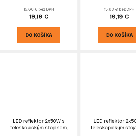
4500K, KELTIN
6500K, KELTI
15,60 € bez DPH
15,60 € bez DPH
19,19 €
19,19 €
DO KOŠÍKA
DO KOŠÍKA
LED reflektor 2x50W s
LED reflektor 2x5
teleskopickým stojanom,
teleskopickým stoj
studená biela 4500K, KELTIN
studená biela 6500K,