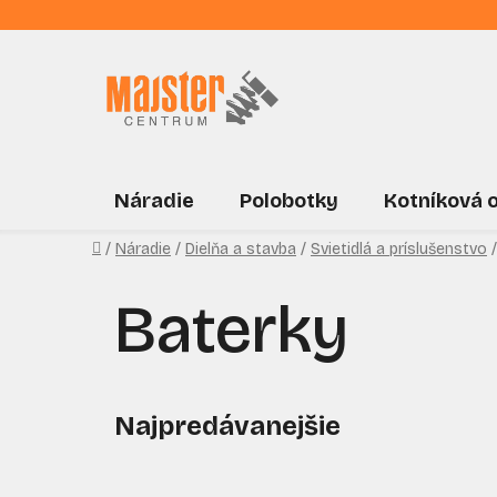
Prejsť
na
obsah
Náradie
Polobotky
Kotníková 
Domov
/
Náradie
/
Dielňa a stavba
/
Svietidlá a príslušenstvo
/
Baterky
Najpredávanejšie