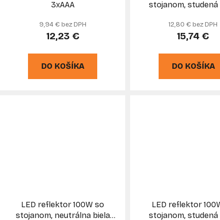
3xAAA
stojanom, studená 
6500K, KELTI
9,94 € bez DPH
12,80 € bez DPH
12,23 €
15,74 €
DO KOŠÍKA
DO KOŠÍKA
LED reflektor 100W so
LED reflektor 100
stojanom, neutrálna biela
stojanom, studená 