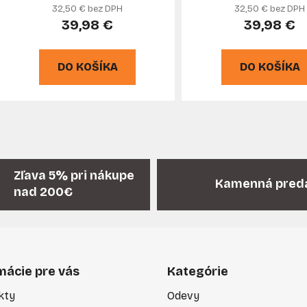
32,50 € bez DPH
32,50 € bez DPH
39,98 €
39,98 €
DO KOŠÍKA
DO KOŠÍKA
O
v
l
á
Zľava 5% pri nákupe
Kamenná pred
d
nad 200€
a
c
i
e
p
mácie pre vás
Kategórie
r
v
kty
Odevy
k