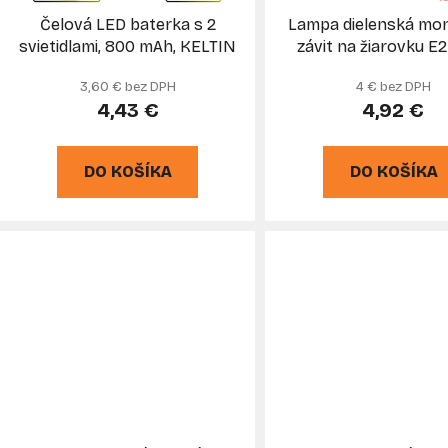
d
Čelová LED baterka s 2
Lampa dielenská mon
u
svietidlami, 800 mAh, KELTIN
závit na žiarovku E2
k
kábel, 230V, KEL
3,60 € bez DPH
4 € bez DPH
t
4,43 €
4,92 €
o
v
DO KOŠÍKA
DO KOŠÍKA