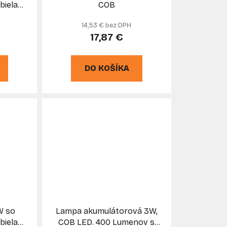
biela
COB
N
14,53 € bez DPH
17,87 €
DO KOŠÍKA
W so
Lampa akumulátorová 3W,
biela
COB LED. 400 Lumenov s