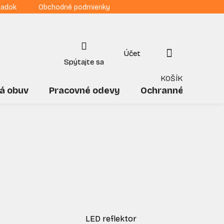
iadok
Obchodné podmienky
NÁKUPNÝ
KOŠÍK
á obuv
Pracovné odevy
Ochranné pomôck
LED reflektor