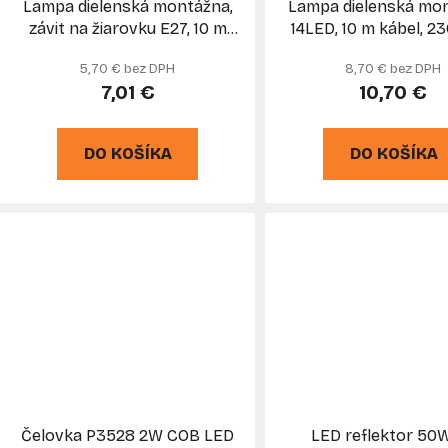
Lampa dielenská montážna,
Lampa dielenská mon
závit na žiarovku E27, 10 m
14LED, 10 m kábel, 23
kábel, 230V, XL-TOOLS
TOOLS
5,70 € bez DPH
8,70 € bez DPH
7,01 €
10,70 €
DO KOŠÍKA
DO KOŠÍKA
Čelovka P3528 2W COB LED
LED reflektor 50