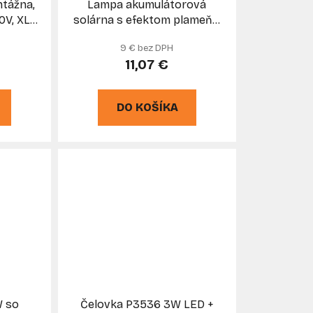
tážna,
Lampa akumulátorová
0V, XL-
solárna s efektom plameňa,
USB výstup, XL-TOOLS
9 € bez DPH
11,07 €
DO KOŠÍKA
W so
Čelovka P3536 3W LED +