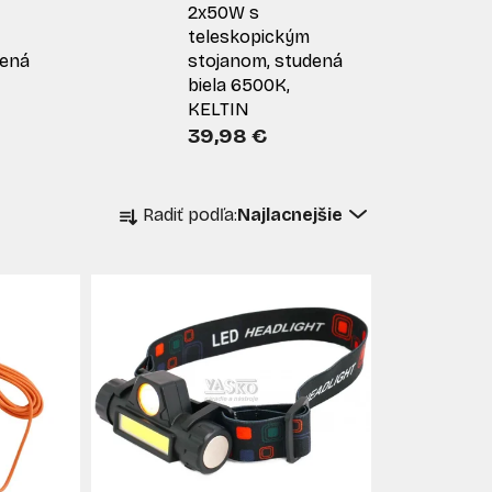
2x50W s
teleskopickým
dená
stojanom, studená
biela 6500K,
KELTIN
39,98 €
R
Radiť podľa:
Najlacnejšie
a
d
e
n
i
e
p
r
o
d