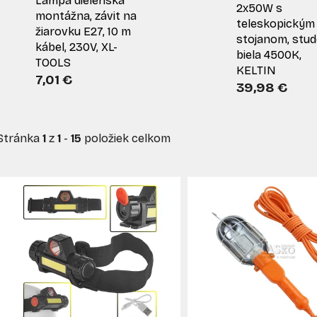
Lampa dielenská
2x50W s
montážna, závit na
teleskopickým
žiarovku E27, 10 m
stojanom, stu
kábel, 230V, XL-
biela 4500K,
TOOLS
KELTIN
7,01 €
39,98 €
Stránka
1
z
1
-
15
položiek celkom
V
ý
p
s
p
r
o