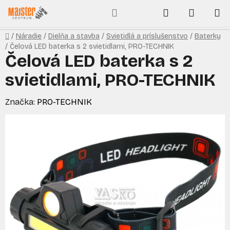
Prejsť
Hľadať
NÁKUP
na
obsah
KOŠÍK
Domov
/
Náradie
/
Dielňa a stavba
/
Svietidlá a príslušenstvo
/
Baterky
/
Čelová LED baterka s 2 svietidlami, PRO-TECHNIK
Čelová LED baterka s 2
svietidlami, PRO-TECHNIK
Značka:
PRO-TECHNIK