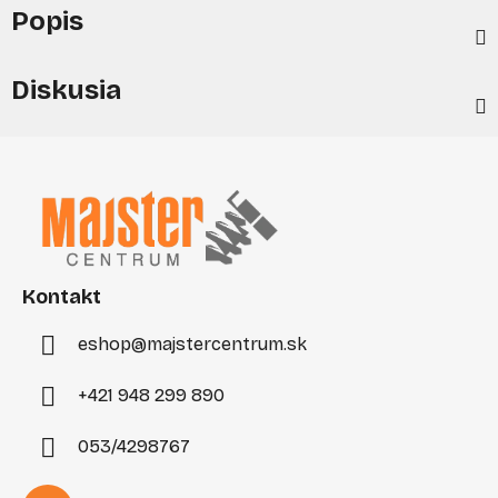
Popis
Diskusia
Z
á
p
ä
t
i
Kontakt
e
eshop
@
majstercentrum.sk
+421 948 299 890
053/4298767