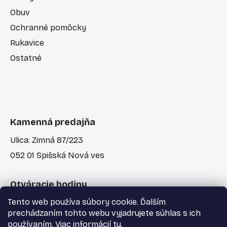
Obuv
Ochranné pomôcky
Rukavice
Ostatné
Kamenná predajňa
Ulica: Zimná 87/223
052 01 Spišská Nová ves
Otváracie hodiny
Tento web používa súbory cookie. Ďalším
Po-Pia: 7:30 - 17:00
prechádzaním tohto webu vyjadrujete súhlas s ich
používaním. Viac informácií
tu
.