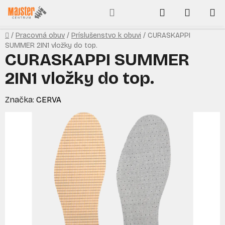
Prejsť
Hľadať
NÁKUP
na
obsah
KOŠÍK
Domov
/
Pracovná obuv
/
Príslušenstvo k obuvi
/
CURASKAPPI
SUMMER 2IN1 vložky do top.
CURASKAPPI SUMMER
2IN1 vložky do top.
Značka:
CERVA