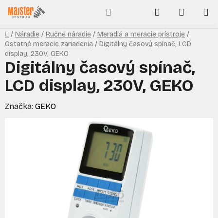
Prejsť
Hľadať
NÁKUP
na
obsah
KOŠÍK
Domov
/
Náradie
/
Ručné náradie
/
Meradlá a meracie prístroje
/
Ostatné meracie zariadenia
/
Digitálny časový spínač, LCD
display, 230V, GEKO
Digitálny časový spínač,
LCD display, 230V, GEKO
Značka:
GEKO