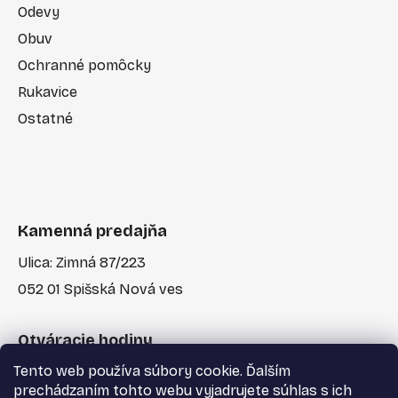
Odevy
Obuv
Ochranné pomôcky
Rukavice
Ostatné
Kamenná predajňa
Ulica: Zimná 87/223
052 01 Spišská Nová ves
Otváracie hodiny
Tento web používa súbory cookie. Ďalším
Po-Pia: 7:30 - 17:00
prechádzaním tohto webu vyjadrujete súhlas s ich