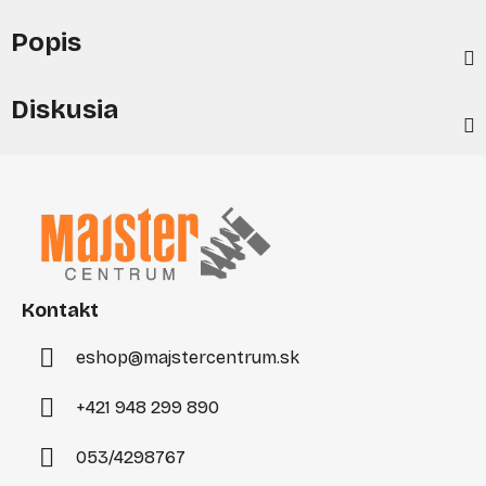
Popis
Diskusia
Z
á
p
ä
t
i
Kontakt
e
eshop
@
majstercentrum.sk
+421 948 299 890
053/4298767