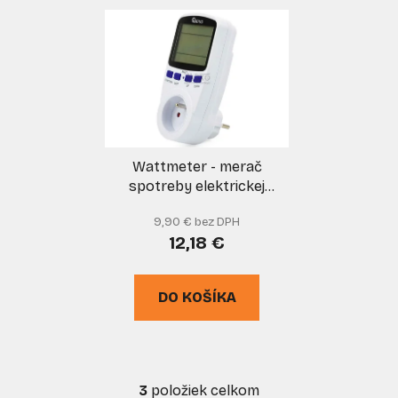
Wattmeter - merač
spotreby elektrickej
energie, GEKO
9,90 € bez DPH
12,18 €
DO KOŠÍKA
3
položiek celkom