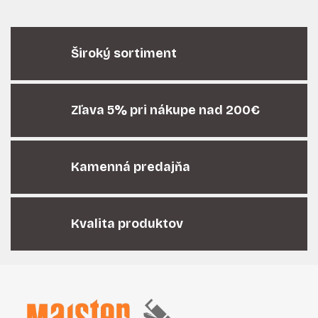
O
v
l
á
Široký sortiment
d
a
c
i
Zľava 5% pri nákupe nad 200€
e
p
r
Kamenná predajňa
v
k
y
v
Kvalita produktov
ý
p
i
Z
s
á
u
p