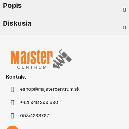
Popis
Diskusia
Z
á
p
ä
t
i
Kontakt
e
eshop
@
majstercentrum.sk
+421 948 299 890
053/4298767