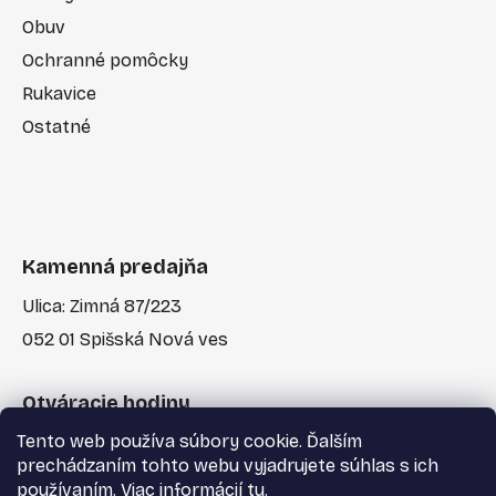
Obuv
Ochranné pomôcky
Rukavice
Ostatné
Kamenná predajňa
Ulica: Zimná 87/223
052 01 Spišská Nová ves
Otváracie hodiny
Tento web používa súbory cookie. Ďalším
Po-Pia: 7:30 - 17:00
prechádzaním tohto webu vyjadrujete súhlas s ich
používaním. Viac informácií
tu
.