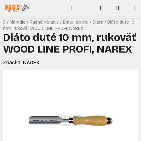
Prejsť
Hľadať
NÁKUP
na
obsah
KOŠÍK
Domov
/
Náradie
/
Ručné náradie
/
Dláta, pilníky
/
Dláta
/
Dláto duté 10
mm, rukoväť WOOD LINE PROFI, NAREX
Dláto duté 10 mm, rukoväť
WOOD LINE PROFI, NAREX
Značka:
NAREX