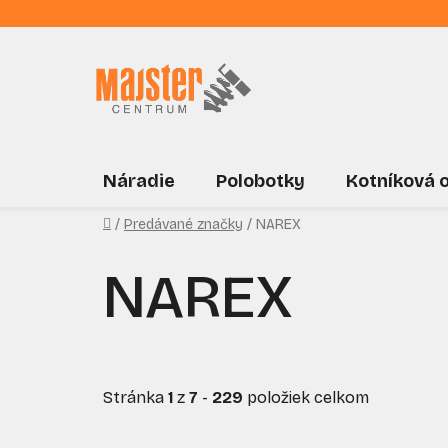
Prejsť
na
obsah
Náradie
Polobotky
Kotníková 
Domov
/
Predávané značky
/
NAREX
NAREX
Stránka
1
z
7
-
229
položiek celkom