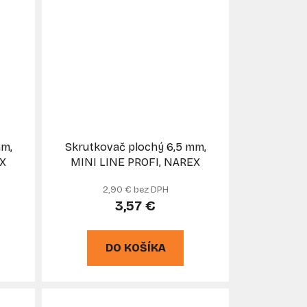
mm,
Skrutkovač plochý 6,5 mm,
EX
MINI LINE PROFI, NAREX
2,90 € bez DPH
3,57 €
DO KOŠÍKA