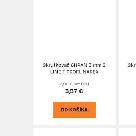
Skrutkovač 6HRAN 3 mm S
Skr
LINE T PROFI, NAREX
2,90 € bez DPH
3,57 €
DO KOŠÍKA