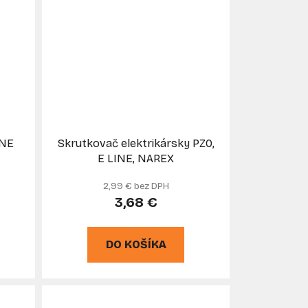
INE
Skrutkovač elektrikársky PZ0,
E LINE, NAREX
2,99 € bez DPH
3,68 €
DO KOŠÍKA