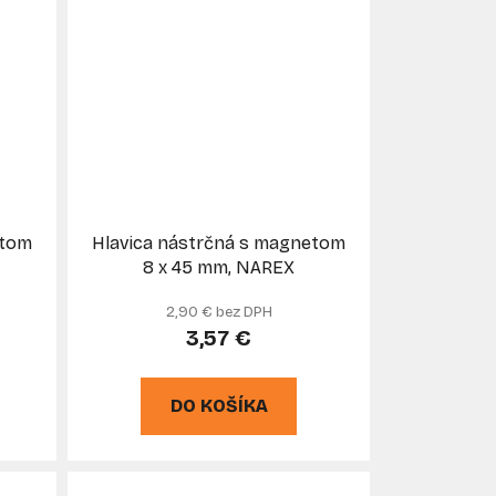
etom
Hlavica nástrčná s magnetom
8 x 45 mm, NAREX
2,90 € bez DPH
3,57 €
DO KOŠÍKA