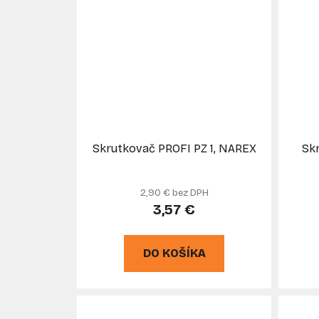
Skrutkovač PROFI PZ 1, NAREX
Sk
2,90 € bez DPH
3,57 €
DO KOŠÍKA