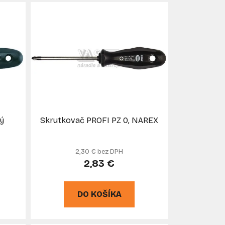
e
n
i
e
p
r
o
d
u
ý
Skrutkovač PROFI PZ 0, NAREX
k
t
o
2,30 € bez DPH
v
2,83 €
DO KOŠÍKA