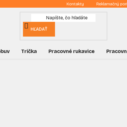
Kontakty
Reklamačný por
HĽADAŤ
obuv
Trička
Pracovné rukavice
Pracovn