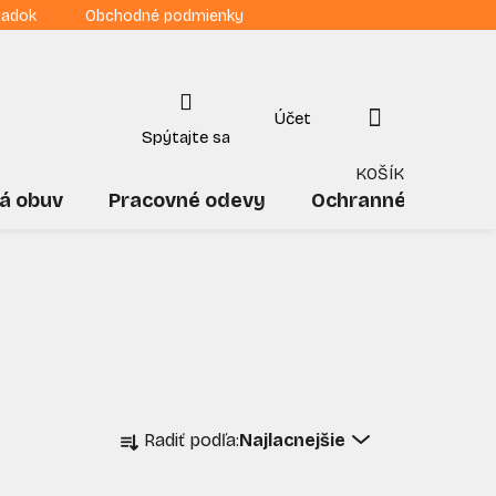
iadok
Obchodné podmienky
NÁKUPNÝ
KOŠÍK
á obuv
Pracovné odevy
Ochranné pomôck
R
Radiť podľa:
Najlacnejšie
a
d