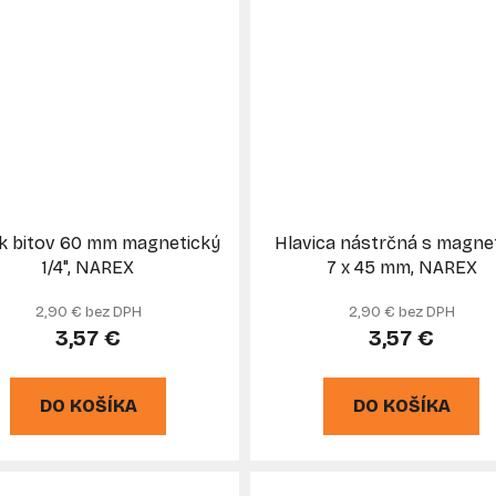
ak bitov 60 mm magnetický
Hlavica nástrčná s magn
1/4", NAREX
7 x 45 mm, NAREX
2,90 € bez DPH
2,90 € bez DPH
3,57 €
3,57 €
DO KOŠÍKA
DO KOŠÍKA