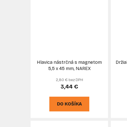
Hlavica nástrčná s magnetom
Drži
5,5 x 45 mm, NAREX
2,80 € bez DPH
3,44 €
DO KOŠÍKA