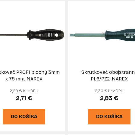
tkovač PROFI plochý 3mm
Skrutkovač obojstrann
x 75 mm, NAREX
PL6/PZ2, NAREX
2,20 € bez DPH
2,30 € bez DPH
2,71 €
2,83 €
DO KOŠÍKA
DO KOŠÍKA