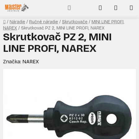
Prejsť
Hľadať
NÁKUP
na
obsah
KOŠÍK
Domov
/
Náradie
/
Ručné náradie
/
Skrutkovače
/
MINI LINE PROFI,
NAREX
/
Skrutkovač PZ 2, MINI LINE PROFI, NAREX
Skrutkovač PZ 2, MINI
LINE PROFI, NAREX
Značka:
NAREX