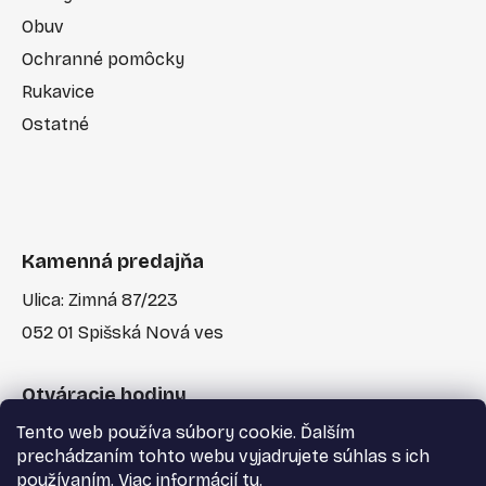
Obuv
Ochranné pomôcky
Rukavice
Ostatné
Kamenná predajňa
Ulica: Zimná 87/223
052 01 Spišská Nová ves
Otváracie hodiny
Tento web používa súbory cookie. Ďalším
Po-Pia: 7:30 - 17:00
prechádzaním tohto webu vyjadrujete súhlas s ich
používaním. Viac informácií
tu
.