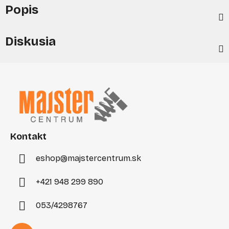
Popis
Diskusia
Z
á
p
ä
t
i
Kontakt
e
eshop
@
majstercentrum.sk
+421 948 299 890
053/4298767