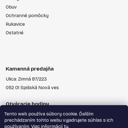
Obuv
Ochranné pomôcky
Rukavice
Ostatné
Kamenná predajňa
Ulica: Zimná 87/223
052 01 Spišská Nová ves
Otváracie hodiny
Tento web používa súbory cookie. Ďalším
Po-Pia: 7:30 - 17:00
prechádzaním tohto webu vyjadrujete súhlas s ich
používaním. Viac informácií
tu
.