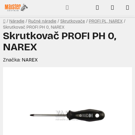
Prejsť
Hľadať
NÁKUP
na
obsah
KOŠÍK
Domov
/
Náradie
/
Ručné náradie
/
Skrutkovače
/
PROFI PL, NAREX
/
Skrutkovač PROFI PH 0, NAREX
Skrutkovač PROFI PH 0,
NAREX
Značka:
NAREX