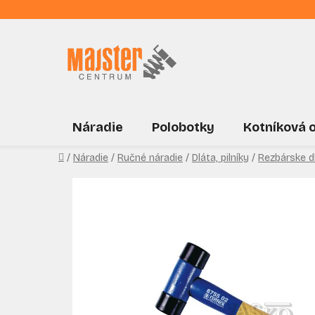
Prejsť
na
obsah
Náradie
Polobotky
Kotníková 
Domov
/
Náradie
/
Ručné náradie
/
Dláta, pilníky
/
Rezbárske d