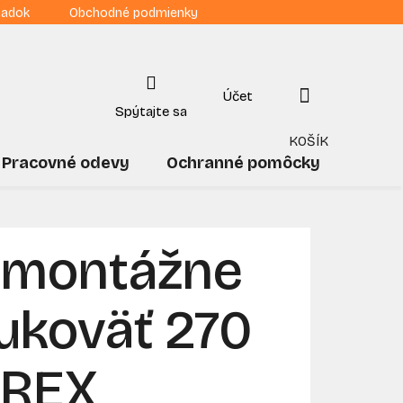
iadok
Obchodné podmienky
NÁKUPNÝ
KOŠÍK
Pracovné odevy
Ochranné pomôcky
Drogé
o montážne
rukoväť 270
AREX