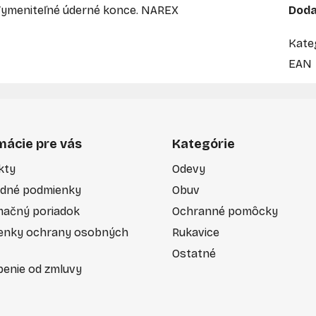
Vymeniteľné úderné konce. NAREX
Doda
Kate
EAN
mácie pre vás
Kategórie
kty
Odevy
dné podmienky
Obuv
mačný poriadok
Ochranné pomôcky
enky ochrany osobných
Rukavice
Ostatné
enie od zmluvy