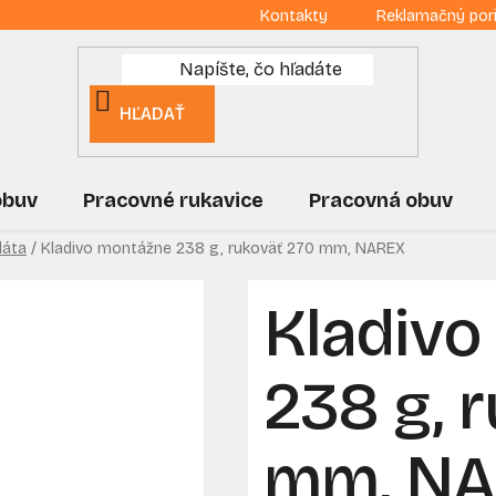
Kontakty
Reklamačný por
HĽADAŤ
obuv
Pracovné rukavice
Pracovná obuv
láta
/
Kladivo montážne 238 g, rukoväť 270 mm, NAREX
Kladiv
238 g, 
mm, N