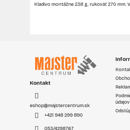
Kladivo montážne 238 g, rukoväť 270 mm. 
Z
á
Infor
p
Konta
ä
Obcho
t
Kontakt
i
Rekla
e
Podmi
údajov
eshop
@
majstercentrum.sk
Odstúp
+421 948 299 890
053/4298767