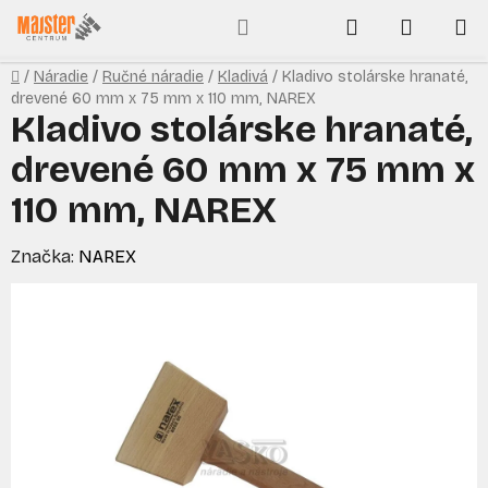
Prejsť
Hľadať
NÁKUP
na
obsah
KOŠÍK
Domov
/
Náradie
/
Ručné náradie
/
Kladivá
/
Kladivo stolárske hranaté,
drevené 60 mm x 75 mm x 110 mm, NAREX
Kladivo stolárske hranaté,
drevené 60 mm x 75 mm x
110 mm, NAREX
Značka:
NAREX