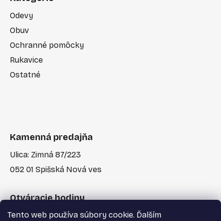
Odevy
Obuv
Ochranné pomôcky
Rukavice
Ostatné
Kamenná predajňa
Ulica: Zimná 87/223
052 01 Spišská Nová ves
Otváracie hodiny
Tento web používa súbory cookie. Ďalším
Po-Pia: 7:30 - 17:00