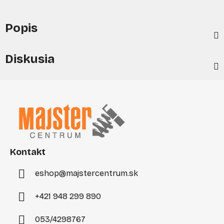
Popis
Diskusia
Z
á
p
ä
t
i
Kontakt
e
eshop
@
majstercentrum.sk
+421 948 299 890
053/4298767