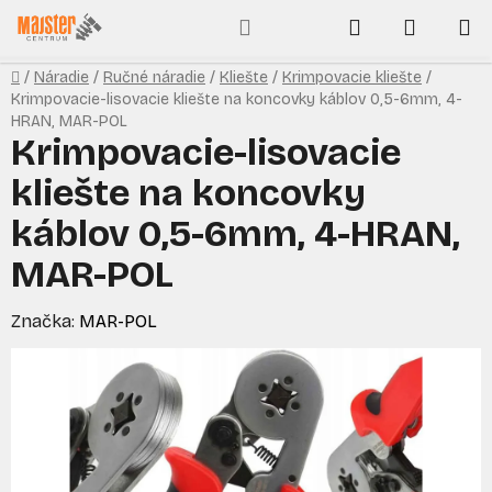
Prejsť
Hľadať
NÁKUP
na
obsah
KOŠÍK
Domov
/
Náradie
/
Ručné náradie
/
Kliešte
/
Krimpovacie kliešte
/
Krimpovacie-lisovacie kliešte na koncovky káblov 0,5-6mm, 4-
HRAN, MAR-POL
Krimpovacie-lisovacie
kliešte na koncovky
káblov 0,5-6mm, 4-HRAN,
MAR-POL
Značka:
MAR-POL