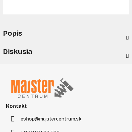
Popis
Diskusia
Z
á
p
ä
t
i
Kontakt
e
eshop
@
majstercentrum.sk