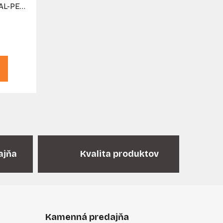
-AL-PEX
rubia
m
ajňa
Kvalita produktov
Kamenná predajňa