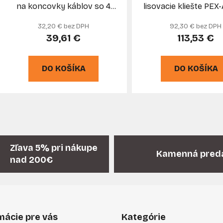
na koncovky káblov so 4
lisovacie kliešte PEX
výmennými hlavami,
na plast-hliník pot
32,20 € bez DPH
92,30 € bez DPH
prevodové,MAR-POL
16,20,25,32 m
39,61 €
113,53 €
DO KOŠÍKA
DO KOŠÍKA
O
v
l
á
Zľava 5% pri nákupe
Kamenná pred
d
nad 200€
a
c
i
e
p
mácie pre vás
Kategórie
r