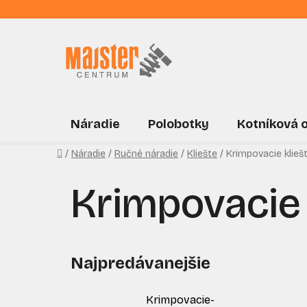
Prejsť
na
obsah
Náradie
Polobotky
Kotníková 
Domov
/
Náradie
/
Ručné náradie
/
Kliešte
/
Krimpovacie klieš
Krimpovacie 
Najpredávanejšie
Krimpovacie-