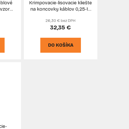
áblové
Krimpovacie-lisovacie kliešte
 vzor
na koncovky káblov 0,25-10
AR-POL
mm2, 6-HRAN, MAR-POL
26,30 € bez DPH
32,35 €
DO KOŠÍKA
ie-