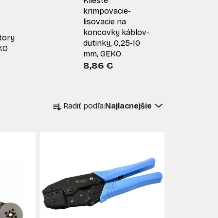
Kliešte
krimpovacie-
lisovacie na
koncovky káblov-
tory
dutinky, 0,25-10
KO
mm, GEKO
8,86 €
R
Radiť podľa:
Najlacnejšie
a
d
e
n
i
e
p
r
o