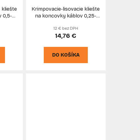
 kliešte
Krimpovacie-lisovacie kliešte
 0,5-
na koncovky káblov 0,25-
-POL
6mm2, MAR-POL
12 € bez DPH
14,76 €
DO KOŠÍKA