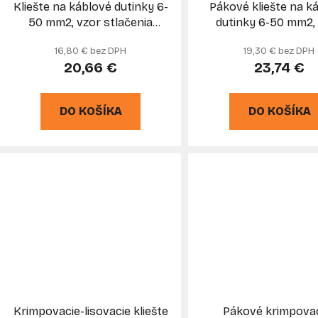
Kliešte na káblové dutinky 6-
Pákové kliešte na k
50 mm2, vzor stlačenia
dutinky 6-50 mm2,
6HRAN, GEKO
stlačenia 6HRAN, M
16,80 € bez DPH
19,30 € bez DPH
20,66 €
23,74 €
DO KOŠÍKA
DO KOŠÍKA
Krimpovacie-lisovacie kliešte
Pákové krimpovac