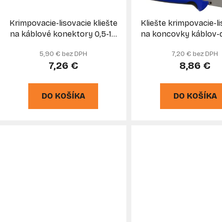
o
d
Krimpovacie-lisovacie kliešte
Kliešte krimpovacie-l
u
na káblové konektory 0,5-16
na koncovky káblov-d
k
mm, GEKO
0,25-10 mm, GE
5,90 € bez DPH
7,20 € bez DPH
t
7,26 €
8,86 €
o
v
DO KOŠÍKA
DO KOŠÍKA