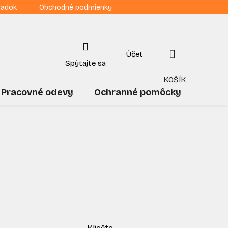
iadok
Obchodné podmienky
NÁKUPNÝ
KOŠÍK
Pracovné odevy
Ochranné pomôcky
Drogé