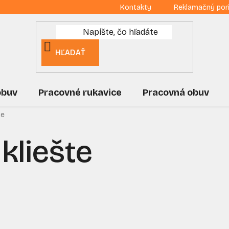
Kontakty
Reklamačný por
HĽADAŤ
obuv
Pracovné rukavice
Pracovná obuv
te
kliešte