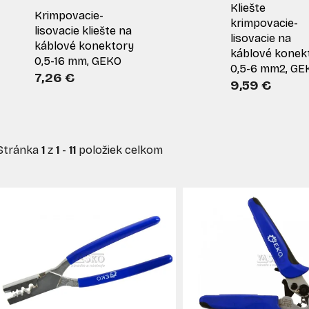
Kliešte
Krimpovacie-
krimpovacie-
lisovacie kliešte na
lisovacie na
káblové konektory
káblové konek
0,5-16 mm, GEKO
0,5-6 mm2, GE
7,26 €
9,59 €
Stránka
1
z
1
-
11
položiek celkom
V
ý
p
s
p
r