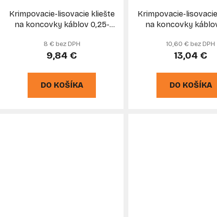
Krimpovacie-lisovacie kliešte
Krimpovacie-lisovacie
na koncovky káblov 0,25-
na koncovky káblov
6mm2, GEKO
6mm, 4-HRAN, MAR
8 € bez DPH
10,60 € bez DPH
9,84 €
13,04 €
DO KOŠÍKA
DO KOŠÍKA