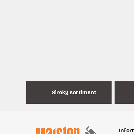
Široký sortiment
Z
á
Infor