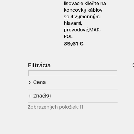
lisovacie kliešte na
koncovky káblov
so 4 výmennými
hlavami,
prevodové,MAR-
POL
39,61 €
B
o
č
Cena
n
ý
Značky
p
i
a
Zobrazených položiek:
11
n
e
l