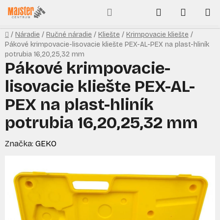
Prejsť
Hľadať
NÁKUP
na
obsah
KOŠÍK
Domov
/
Náradie
/
Ručné náradie
/
Kliešte
/
Krimpovacie kliešte
/
Pákové krimpovacie-lisovacie kliešte PEX-AL-PEX na plast-hliník
potrubia 16,20,25,32 mm
Pákové krimpovacie-
lisovacie kliešte PEX-AL-
PEX na plast-hliník
potrubia 16,20,25,32 mm
Značka:
GEKO