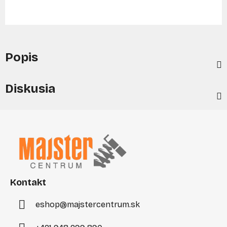
Popis
Diskusia
Z
á
p
ä
t
i
Kontakt
e
eshop
@
majstercentrum.sk