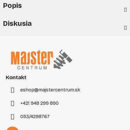
Popis
Diskusia
Z
á
p
ä
t
i
Kontakt
e
eshop
@
majstercentrum.sk
+421 948 299 890
053/4298767