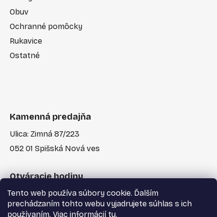
Obuv
Ochranné pomôcky
Rukavice
Ostatné
Kamenná predajňa
Ulica: Zimná 87/223
052 01 Spišská Nová ves
Otváracie hodiny
Tento web používa súbory cookie. Ďalším
Po-Pia: 7:30 - 17:00
prechádzaním tohto webu vyjadrujete súhlas s ich
používaním. Viac informácií
tu
.