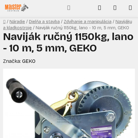
Prejsť
Hľadať
NÁKUP
na
obsah
KOŠÍK
Domov
/
Náradie
/
Dielňa a stavba
/
Zdvíhanie a manipulácia
/
Navijáky
a kladkostroje
/
Naviják ručný 1150kg, lano - 10 m, 5 mm, GEKO
Naviják ručný 1150kg, lano
- 10 m, 5 mm, GEKO
Značka:
GEKO