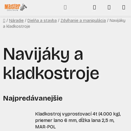
Prejsť
Hľadať
NÁKUP
na
obsah
KOŠÍK
Domov
/
Náradie
/
Dielňa a stavba
/
Zdvíhanie a manipulácia
/
Navijáky
a kladkostroje
Navijáky a
kladkostroje
Najpredávanejšie
Kladkostroj vyprosťovací 4t (4.000 kg),
priemer lano 6 mm, dĺžka lana 2,5 m,
MAR-POL