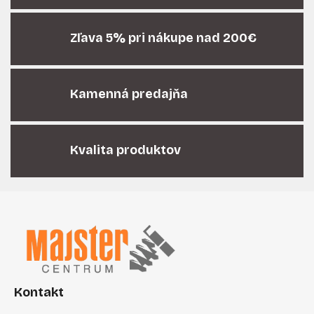
a
c
i
Zľava 5% pri nákupe nad 200€
e
p
r
Kamenná predajňa
v
k
y
v
Kvalita produktov
ý
p
i
Z
s
á
u
p
ä
t
i
Kontakt
e