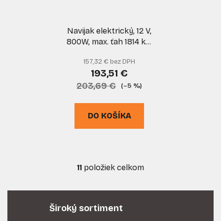
Navijak elektrický, 12 V,
800W, max. ťah 1814 kg,
syntetické lano 6 mm,
157,32 € bez DPH
MAR-POL
193,51 €
203,69 €
(–5 %)
DO KOŠÍKA
11
položiek celkom
O
v
l
á
Široký sortiment
d