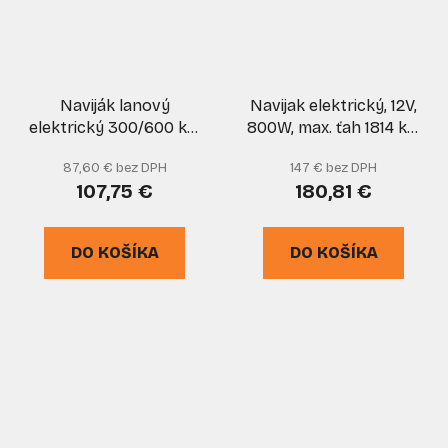
Naviják lanový
Navijak elektrický, 12V,
elektrický 300/600 kg,
800W, max. ťah 1814 kg,
lano 12m, 1200W, GEKO
oceľové lano 6 mm,
87,60 € bez DPH
147 € bez DPH
MAR-POL
107,75 €
180,81 €
DO KOŠÍKA
DO KOŠÍKA