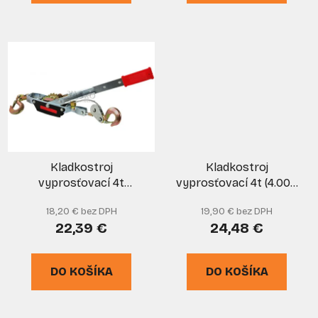
Kladkostroj
Kladkostroj
vyprosťovací 4t
vyprosťovací 4t (4.000
(4000/2000 kg), lano 5
kg), priemer lano 6 mm,
18,20 € bez DPH
19,90 € bez DPH
mm, dĺžka lana 2,5 m,
dĺžka lana 2,5 m, MAR-
22,39 €
24,48 €
GEKO
POL
DO KOŠÍKA
DO KOŠÍKA