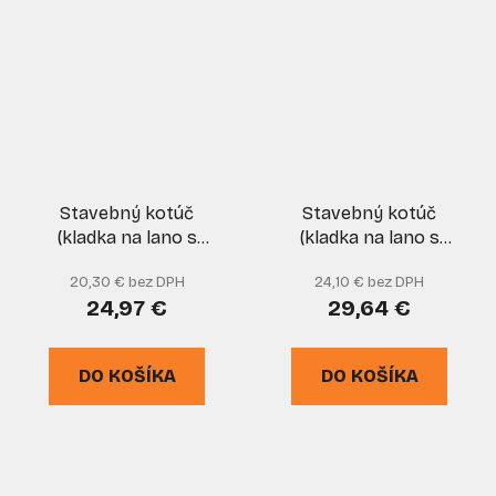
Stavebný kotúč
Stavebný kotúč
(kladka na lano s
(kladka na lano s
ložiskom) 140 mm, žltý,
ložiskom) 160 mm, žltý,
20,30 € bez DPH
24,10 € bez DPH
XL-TOOLS
XL-TOOLS
24,97 €
29,64 €
DO KOŠÍKA
DO KOŠÍKA