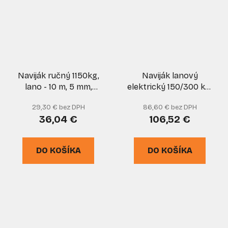
Naviják ručný 1150kg,
Naviják lanový
lano - 10 m, 5 mm,
elektrický 150/300 kg,
GEKO
lano 12m, 600W, GEKO
29,30 € bez DPH
86,60 € bez DPH
36,04 €
106,52 €
DO KOŠÍKA
DO KOŠÍKA