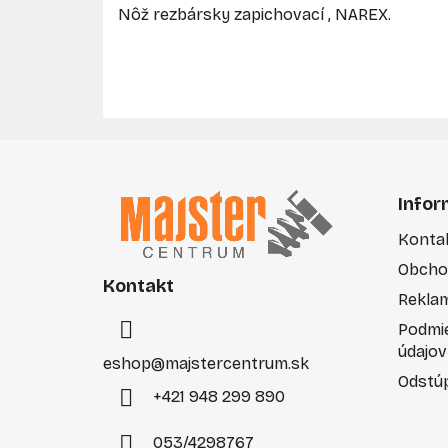
Nôž rezbársky zapichovací , NAREX.
Z
á
Infor
p
Konta
ä
Obcho
t
Kontakt
i
Rekla
e
Podmi
údajov
eshop
@
majstercentrum.sk
Odstúp
+421 948 299 890
053/4298767