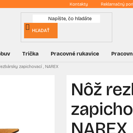
Kontakty
Reklamačný por
HĽADAŤ
obuv
Trička
Pracovné rukavice
Pracovn
rezbársky zapichovací , NAREX
Nôž rez
zapicho
NAREX