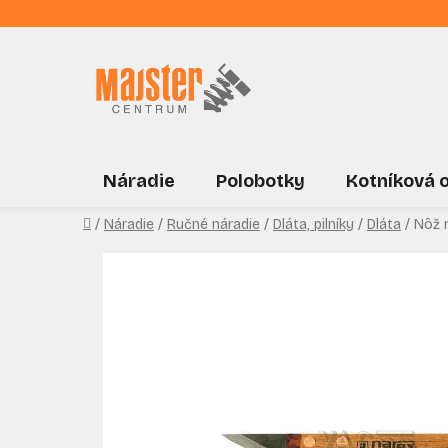
Prejsť
na
obsah
Náradie
Polobotky
Kotníková 
Domov
/
Náradie
/
Ručné náradie
/
Dláta, pilníky
/
Dláta
/
Nôž 