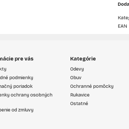
Doda
Kate
EAN
mácie pre vás
Kategórie
kty
Odevy
dné podmienky
Obuv
mačný poriadok
Ochranné pomôcky
enky ochrany osobných
Rukavice
Ostatné
enie od zmluvy