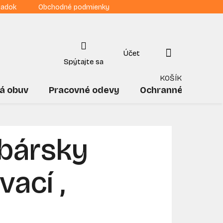
iadok
Obchodné podmienky
NÁKUPNÝ
KOŠÍK
á obuv
Pracovné odevy
Ochranné pomôck
bársky
vací ,