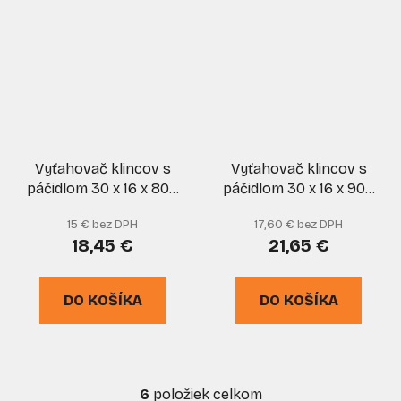
Vyťahovač klincov s
Vyťahovač klincov s
páčidlom 30 x 16 x 800
páčidlom 30 x 16 x 900
mm, GORILLA-BAR
mm, GORILLA-BAR
15 € bez DPH
17,60 € bez DPH
18,45 €
21,65 €
DO KOŠÍKA
DO KOŠÍKA
6
položiek celkom