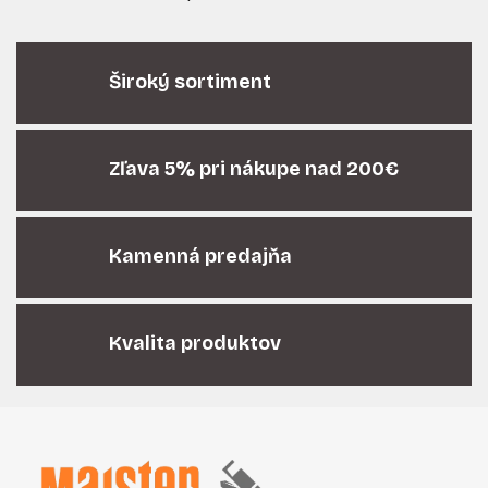
O
v
l
á
Široký sortiment
d
a
c
i
Zľava 5% pri nákupe nad 200€
e
p
r
Kamenná predajňa
v
k
y
v
Kvalita produktov
ý
p
i
Z
s
á
u
p