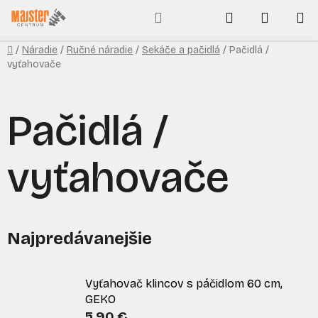
Prejsť
Hľadať
NÁKUP
na
obsah
KOŠÍK
Domov
/
Náradie
/
Ručné náradie
/
Sekáče a pačidlá
/
Pačidlá /
vyťahovače
Pačidlá /
vyťahovače
Najpredávanejšie
Vyťahovač klincov s páčidlom 60 cm,
GEKO
5,90 €