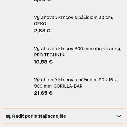
Vyťahovač klincov s páčidlom 30 cm,
GEKO
2,83 €
Vyťahovač klincov 300 mm obojstranný,
PRO-TECHNIK
10,58 €
Vyťahovač klincov s páčidlom 30 x 16 x
900 mm, GORILLA-BAR
21,65 €
R
Radiť podľa:
Najlacnejšie
a
d