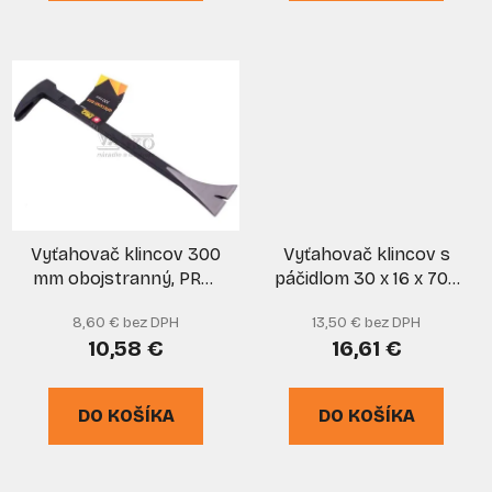
Vyťahovač klincov 300
Vyťahovač klincov s
mm obojstranný, PRO-
páčidlom 30 x 16 x 700
TECHNIK
mm, GORILLA-BAR
8,60 € bez DPH
13,50 € bez DPH
10,58 €
16,61 €
DO KOŠÍKA
DO KOŠÍKA