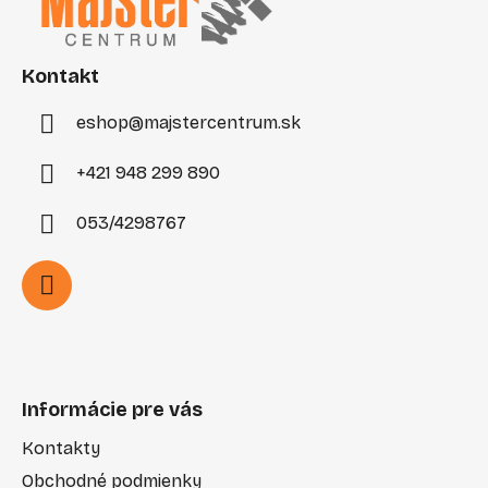
ä
t
i
Kontakt
e
eshop
@
majstercentrum.sk
+421 948 299 890
053/4298767
Informácie pre vás
Kontakty
Obchodné podmienky