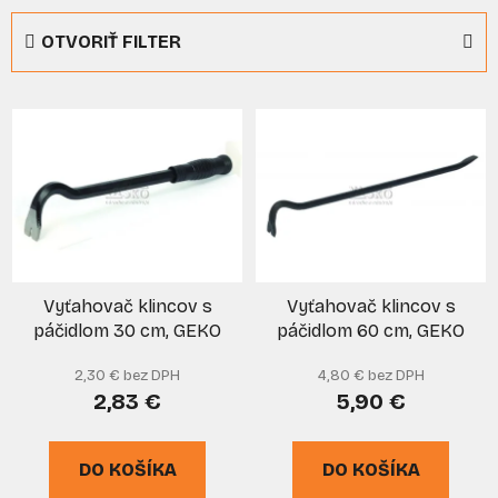
e
OTVORIŤ FILTER
n
i
V
e
ý
p
p
r
i
o
s
d
p
u
r
k
Vyťahovač klincov s
Vyťahovač klincov s
o
t
páčidlom 30 cm, GEKO
páčidlom 60 cm, GEKO
d
o
u
v
2,30 € bez DPH
4,80 € bez DPH
k
2,83 €
5,90 €
t
o
DO KOŠÍKA
DO KOŠÍKA
v