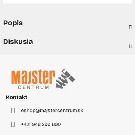
Popis
Diskusia
Z
á
p
ä
t
i
Kontakt
e
eshop
@
majstercentrum.sk
+421 948 299 890