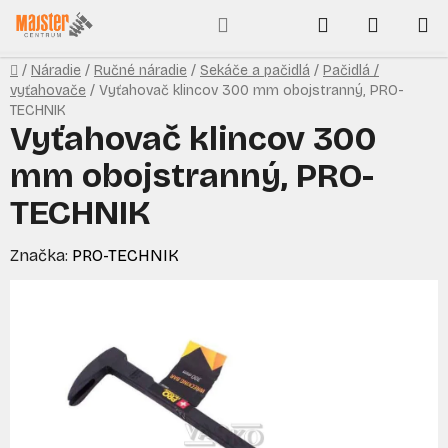
Prejsť
Hľadať
NÁKUP
na
obsah
KOŠÍK
Domov
/
Náradie
/
Ručné náradie
/
Sekáče a pačidlá
/
Pačidlá /
vyťahovače
/
Vyťahovač klincov 300 mm obojstranný, PRO-
TECHNIK
Vyťahovač klincov 300
mm obojstranný, PRO-
TECHNIK
Značka:
PRO-TECHNIK