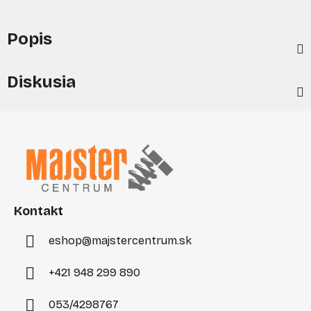
Popis
Diskusia
Z
á
p
ä
t
i
Kontakt
e
eshop
@
majstercentrum.sk
+421 948 299 890
053/4298767