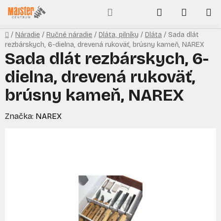
Prejsť
Hľadať
NÁKUP
na
obsah
KOŠÍK
Domov
/
Náradie
/
Ručné náradie
/
Dláta, pilníky
/
Dláta
/
Sada dlát
rezbárskych, 6-dielna, drevená rukoväť, brúsny kameň, NAREX
Sada dlát rezbárskych, 6-
dielna, drevená rukoväť,
brúsny kameň, NAREX
Značka:
NAREX