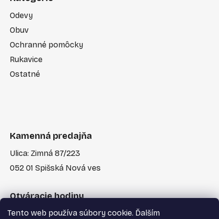
Odevy
Obuv
Ochranné pomôcky
Rukavice
Ostatné
Kamenná predajňa
Ulica: Zimná 87/223
052 01 Spišská Nová ves
Otváracie hodiny
Tento web používa súbory cookie. Ďalším
Po-Pia: 7:30 - 17:00