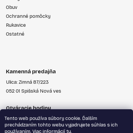
Obuv
Ochranné pomôcky
Rukavice
Ostatné
Kamenná predajňa
Ulica: Zimná 87/223
052 01 Spišská Nová ves
Otváracie hodiny
Tento web používa súbory cookie. Ďalším
Po-Pia: 7:30 - 17:00
prechádzaním tohto webu vyjadrujete súhlas s ich
používaním. Viac informácií
tu
.