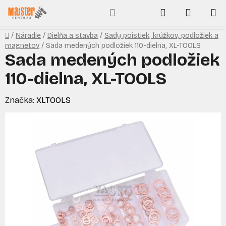
Prejsť
Hľadať
NÁKUP
na
obsah
KOŠÍK
Domov
/
Náradie
/
Dielňa a stavba
/
Sady poistiek, krúžkov, podložiek a
magnetov
/
Sada medených podložiek 110-dielna, XL-TOOLS
Sada medených podložiek
110-dielna, XL-TOOLS
Značka:
XLTOOLS