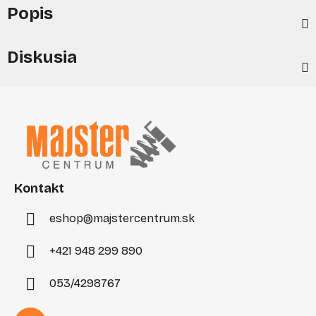
Popis
Diskusia
Z
á
p
ä
t
i
Kontakt
e
eshop
@
majstercentrum.sk
+421 948 299 890
053/4298767