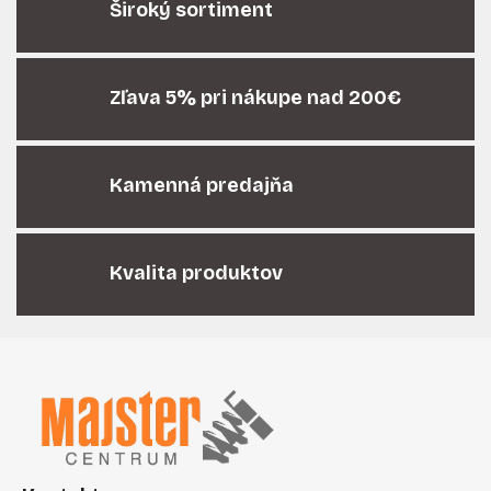
á
Široký sortiment
d
a
c
i
Zľava 5% pri nákupe nad 200€
e
p
r
Kamenná predajňa
v
k
y
v
Kvalita produktov
ý
p
i
Z
s
á
u
p
ä
t