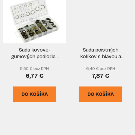
Sada kovovo-
Sada poistných
gumových podložiek
kolíkov s hlavou a
150-dielna, GEKO
otvorom 60-dielna,
5,50 € bez DPH
6,40 € bez DPH
GEKO
6,77 €
7,87 €
DO KOŠÍKA
DO KOŠÍKA