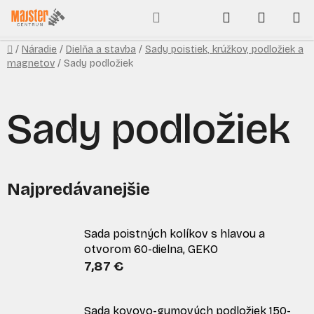
Prejsť
Hľadať
NÁKUP
na
obsah
KOŠÍK
Domov
/
Náradie
/
Dielňa a stavba
/
Sady poistiek, krúžkov, podložiek a
magnetov
/
Sady podložiek
Sady podložiek
Najpredávanejšie
Sada poistných kolíkov s hlavou a
otvorom 60-dielna, GEKO
7,87 €
Sada kovovo-gumových podložiek 150-