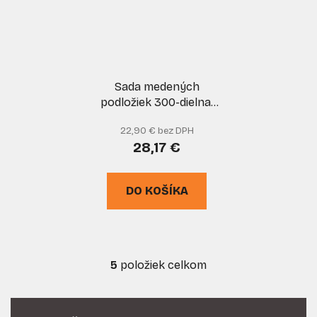
Sada medených
podložiek 300-dielna,
GEKO
22,90 € bez DPH
28,17 €
DO KOŠÍKA
5
položiek celkom
O
v
l