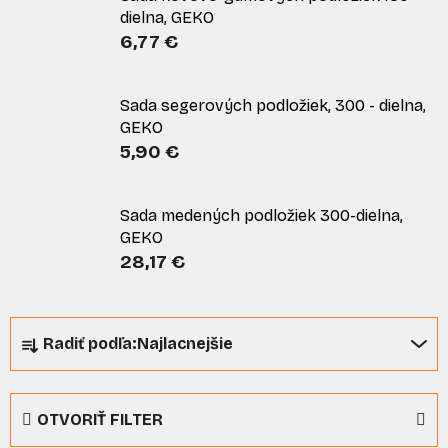
dielna, GEKO
6,77 €
Sada segerových podložiek, 300 - dielna,
GEKO
5,90 €
Sada medených podložiek 300-dielna,
GEKO
28,17 €
R
Radiť podľa:
Najlacnejšie
a
d
e
OTVORIŤ FILTER
n