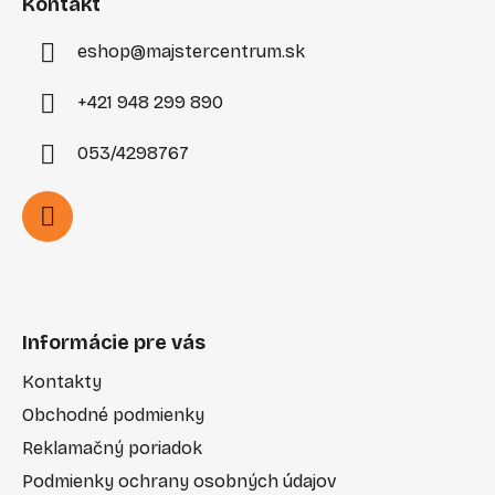
i
Kontakt
e
eshop
@
majstercentrum.sk
+421 948 299 890
053/4298767
Informácie pre vás
Kontakty
Obchodné podmienky
Reklamačný poriadok
Podmienky ochrany osobných údajov