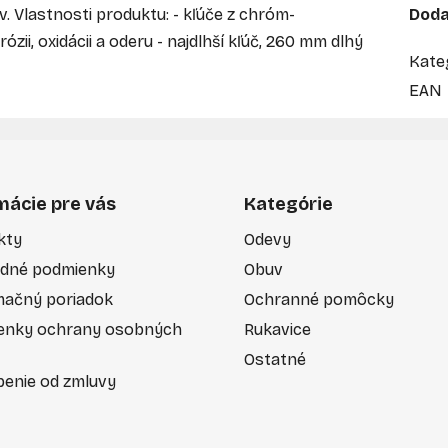
. Vlastnosti produktu: - kľúče z chróm-
Doda
zii, oxidácii a oderu - najdlhší kľúč, 260 mm dlhý
Kate
EAN
mácie pre vás
Kategórie
kty
Odevy
dné podmienky
Obuv
mačný poriadok
Ochranné pomôcky
enky ochrany osobných
Rukavice
Ostatné
enie od zmluvy