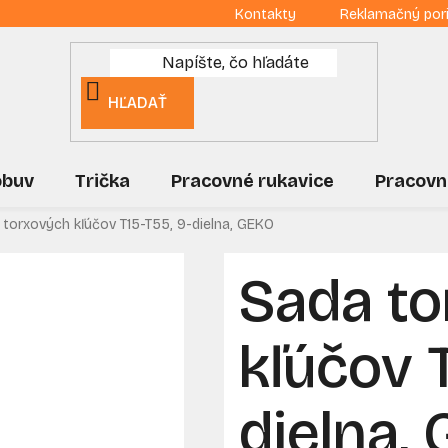
Kontakty
Reklamačný por
HĽADAŤ
obuv
Trička
Pracovné rukavice
Pracovn
 torxových kľúčov T15-T55, 9-dielna, GEKO
Sada t
kľúčov T
dielna,