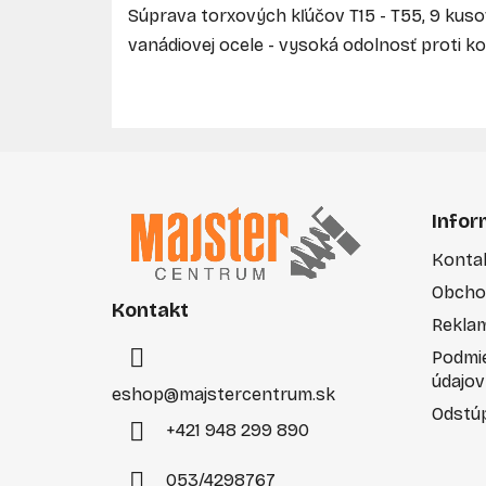
Súprava torxových kľúčov T15 - T55, 9 kusov
vanádiovej ocele - vysoká odolnosť proti koró
Z
á
Infor
p
Konta
ä
Obcho
t
Kontakt
i
Rekla
e
Podmi
údajov
eshop
@
majstercentrum.sk
Odstúp
+421 948 299 890
053/4298767