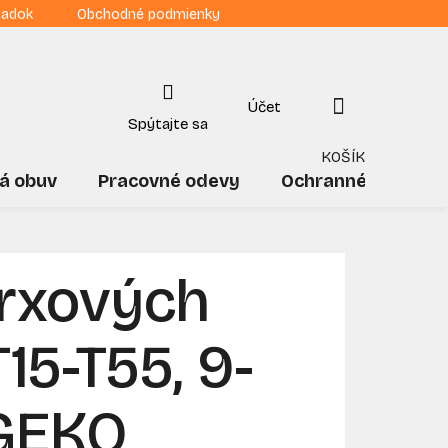
iadok
Obchodné podmienky
NÁKUPNÝ
KOŠÍK
á obuv
Pracovné odevy
Ochranné pomôck
orxových
15-T55, 9-
 GEKO