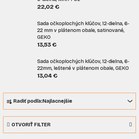
22,02 €
Sada očkoplochých kľúčov, 12-dielna, 6-
22 mm v plátenom obale, satinované,
GEKO
13,53 €
Sada očkoplochých kľúčov, 12-dielna, 6-
22mm, leštené v plátenom obale, GEKO
13,04 €
R
Radiť podľa:
Najlacnejšie
a
d
e
OTVORIŤ FILTER
n
i