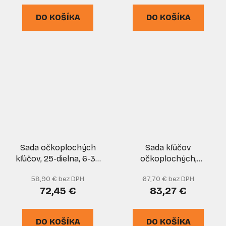
DO KOŠÍKA
DO KOŠÍKA
Sada očkoplochých
Sada kľúčov
kľúčov, 25-dielna, 6-32
očkoplochých,
mm v plátenom obale,
očkových, TORX, Typ C,
58,90 € bez DPH
67,70 € bez DPH
satinované, TVARDY
polootvorených, 47-
72,45 €
83,27 €
dielna, MAR-POL
DO KOŠÍKA
DO KOŠÍKA