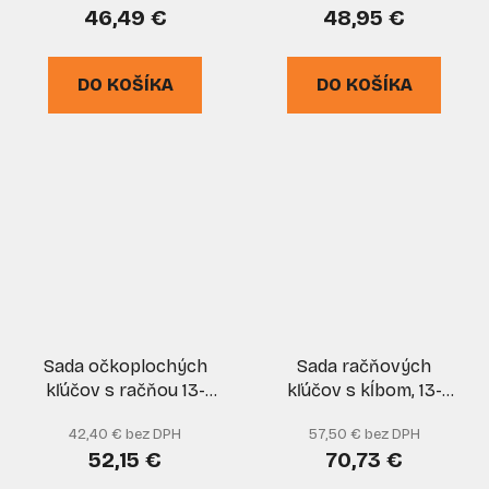
46,49 €
48,95 €
DO KOŠÍKA
DO KOŠÍKA
Sada očkoplochých
Sada račňových
kľúčov s račňou 13-
kľúčov s kĺbom, 13-
dielna, 8-22 mm,
dielna (8 - 32 mm),
42,40 € bez DPH
57,50 € bez DPH
rozmer 51 x 39 cm,
KELTIN
52,15 €
70,73 €
GEKO