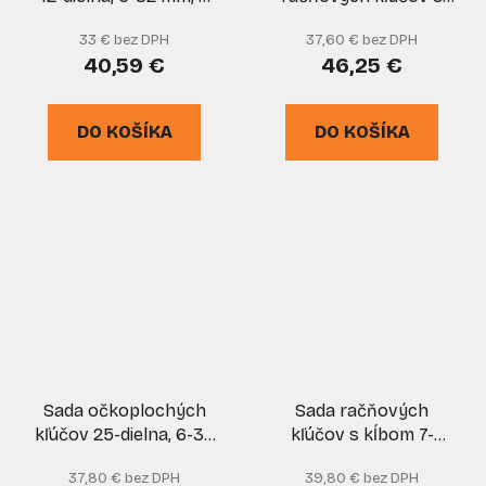
plátenom obale, GEKO
kĺbom, 15-dielna, 8 - 24
33 € bez DPH
37,60 € bez DPH
mm v kufríku, MAR-
40,59 €
46,25 €
POL
DO KOŠÍKA
DO KOŠÍKA
Sada očkoplochých
Sada račňových
kľúčov 25-dielna, 6-32
kľúčov s kĺbom 7-
mm, v plátne, MAR-POL
dielna, 8-17mm, XL-
37,80 € bez DPH
39,80 € bez DPH
TOOLS