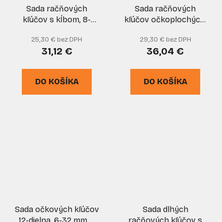
Sada račňových
Sada račňových
kľúčov s kĺbom, 8-
kľúčov očkoplochých,
dielna, GEKO
12-dielna (8,9
25,30 € bez DPH
29,30 € bez DPH
10,11,12,13,14,15,16,17,18,19mm)
31,12 €
36,04 €
GEKO
DO KOŠÍKA
DO KOŠÍKA
Sada očkových kľúčov
Sada dlhých
12-dielna, 6-32 mm, v
račňových kľúčov s