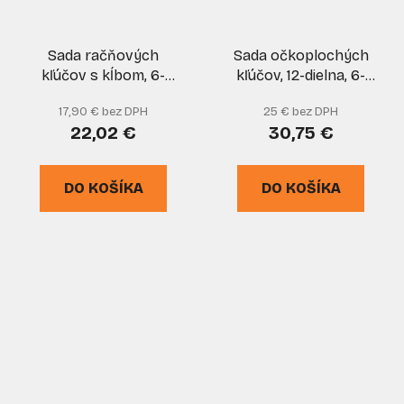
Sada račňových
Sada očkoplochých
kľúčov s kĺbom, 6-
kľúčov, 12-dielna, 6-
dielna (8,10,13,15,17,19
32mm, leštené v
17,90 € bez DPH
25 € bez DPH
mm), GEKO
plátenom obale, GEKO
22,02 €
30,75 €
DO KOŠÍKA
DO KOŠÍKA