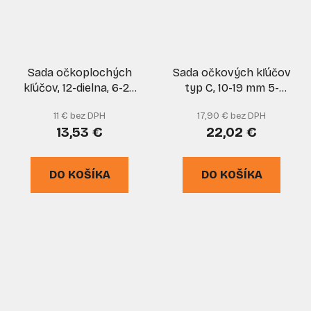
Sada očkoplochých
Sada očkových kľúčov
kľúčov, 12-dielna, 6-22
typ C, 10-19 mm 5-
mm v plátenom obale,
dielna, MAR-POL
11 € bez DPH
17,90 € bez DPH
satinované, GEKO
13,53 €
22,02 €
DO KOŠÍKA
DO KOŠÍKA