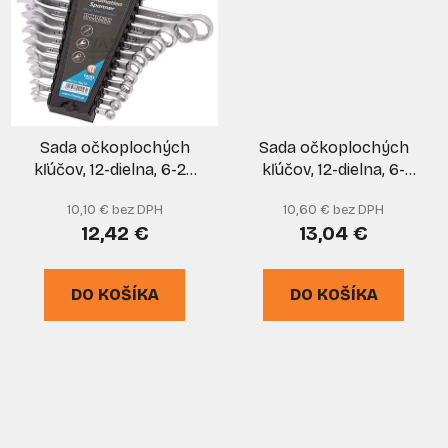
Sada očkoplochých
Sada očkoplochých
kľúčov, 12-dielna, 6-22
kľúčov, 12-dielna, 6-
mm, plastový držiak,
22mm, leštené v
10,10 € bez DPH
10,60 € bez DPH
XL-TOOLS
plátenom obale, GEKO
12,42 €
13,04 €
DO KOŠÍKA
DO KOŠÍKA