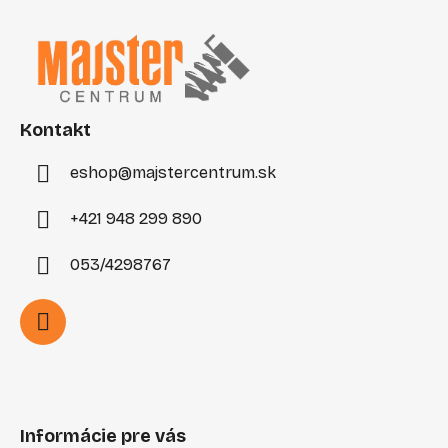
s
á
u
p
ä
t
i
Kontakt
e
eshop
@
majstercentrum.sk
+421 948 299 890
053/4298767
Informácie pre vás