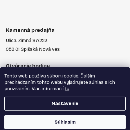
Kamenná predajňa
Ulica: Zimná 87/223
052 01 Spišská Nová ves
Otváracie hodiny
Tento web používa súbory cookie. Ďalším
Po-Pia: 7:30 - 17:00
prechádzaním tohto webu vyjadrujete súhlas s ich
používaním. Viac informácií
tu
.
Nastavenie
Vytvoril Shoptet
a
Adatelier
Súhlasím
Copyright 2026
Majster Centrum s.r.o.
. Všetky
práva vyhradené.