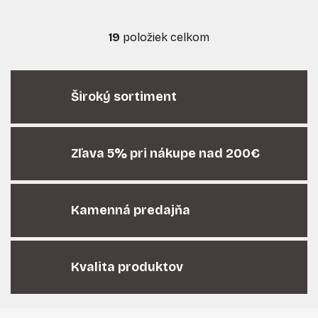
19
položiek celkom
O
v
l
á
Široký sortiment
d
a
c
i
Zľava 5% pri nákupe nad 200€
e
p
r
Kamenná predajňa
v
k
y
v
Kvalita produktov
ý
p
i
Z