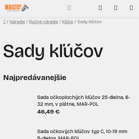
Prejsť
Hľadať
NÁKUP
na
obsah
KOŠÍK
Domov
/
Náradie
/
Ručné náradie
/
Kľúče
/
Sady kľúčov
Sady kľúčov
Najpredávanejšie
Sada očkoplochých kľúčov 25-dielna, 6-
32 mm, v plátne, MAR-POL
46,49 €
Sada očkových kľúčov typ C, 10-19 mm
5-dielna, MAR-POL