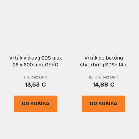
Vrták vídiový SDS max
Vrták do betónu
26 x 600 mm, GEKO
štvorbritý SDS+ 14 x
1000 mm, KROSS+
11 € bez DPH
12,10 € bez DPH
13,53 €
14,88 €
DO KOŠÍKA
DO KOŠÍKA