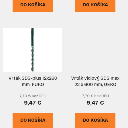
o
DO KOŠÍKA
DO KOŠÍKA
v
Vrták SDS-plus 12x260
Vrták vídiový SDS max
mm, RUKO
22 x 600 mm, GEKO
7,70 € bez DPH
7,70 € bez DPH
9,47 €
9,47 €
DO KOŠÍKA
DO KOŠÍKA