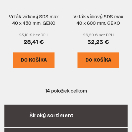
Vrták vídiový SDS max
Vrták vídiový SDS max
40 x 450 mm, GEKO
40 x 600 mm, GEKO
23,10 € bez DPH
26,20 € bez DPH
28,41 €
32,23 €
DO KOŠÍKA
DO KOŠÍKA
14
položiek celkom
O
v
l
á
Široký sortiment
d
a