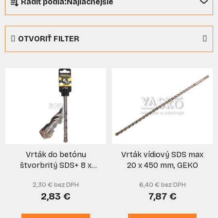
Radiť podľa:
Najlacnejšie
a
d
e
OTVORIŤ FILTER
n
i
V
e
ý
p
p
r
i
o
s
d
p
u
r
k
Vrták do betónu
Vrták vídiový SDS max
o
t
štvorbritý SDS+ 8 x
20 x 450 mm, GEKO
d
o
350 mm, KROSS+
u
v
2,30 € bez DPH
6,40 € bez DPH
k
2,83 €
7,87 €
t