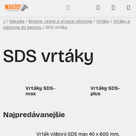
Prejsť
Hľadať
NÁKUP
na
obsah
KOŠÍK
Domov
/
Náradie
/
Brúsne, rezné a vŕtacie nástroje
/
Vrtáky
/
Vrtáky a
nástroje do betónu
/
SDS vrtáky
SDS vrtáky
Vrtáky SDS-
Vrtáky SDS-
max
plus
Najpredávanejšie
Vrták vídiový SDS max 40 x 600 mm,