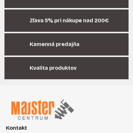
d
a
c
i
Zľava 5% pri nákupe nad 200€
e
p
r
Kamenná predajňa
v
k
y
v
Kvalita produktov
ý
p
i
Z
s
á
u
p
ä
t
i
Kontakt