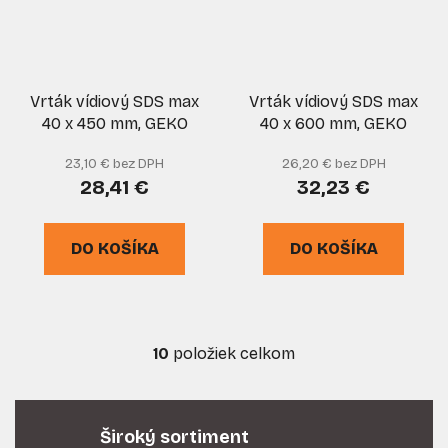
Vrták vídiový SDS max
Vrták vídiový SDS max
40 x 450 mm, GEKO
40 x 600 mm, GEKO
23,10 € bez DPH
26,20 € bez DPH
28,41 €
32,23 €
DO KOŠÍKA
DO KOŠÍKA
10
položiek celkom
O
v
l
á
Široký sortiment