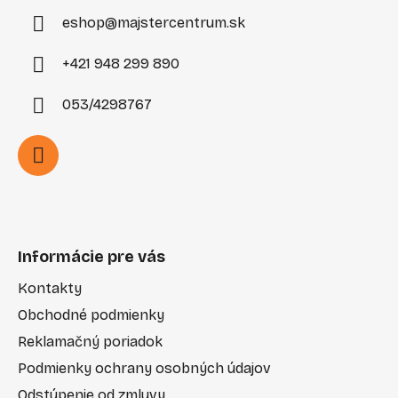
e
eshop
@
majstercentrum.sk
+421 948 299 890
053/4298767
Informácie pre vás
Kontakty
Obchodné podmienky
Reklamačný poriadok
Podmienky ochrany osobných údajov
Odstúpenie od zmluvy