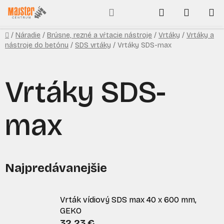
Prejsť
Hľadať
NÁKUP
na
obsah
KOŠÍK
Domov
/
Náradie
/
Brúsne, rezné a vŕtacie nástroje
/
Vrtáky
/
Vrtáky a
nástroje do betónu
/
SDS vrtáky
/
Vrtáky SDS-max
Vrtáky SDS-
max
Najpredávanejšie
Vrták vídiový SDS max 40 x 600 mm,
GEKO
32,23 €