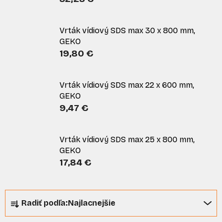
Vrták vídiový SDS max 30 x 800 mm,
GEKO
19,80 €
Vrták vídiový SDS max 22 x 600 mm,
GEKO
9,47 €
Vrták vídiový SDS max 25 x 800 mm,
GEKO
17,84 €
R
Radiť podľa:
Najlacnejšie
a
d