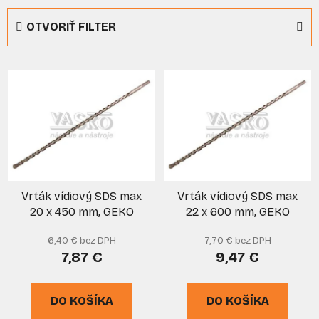
e
OTVORIŤ FILTER
n
i
V
e
ý
p
p
r
i
o
s
d
p
u
r
k
Vrták vídiový SDS max
Vrták vídiový SDS max
o
t
20 x 450 mm, GEKO
22 x 600 mm, GEKO
d
o
u
v
6,40 € bez DPH
7,70 € bez DPH
k
7,87 €
9,47 €
t
o
DO KOŠÍKA
DO KOŠÍKA
v