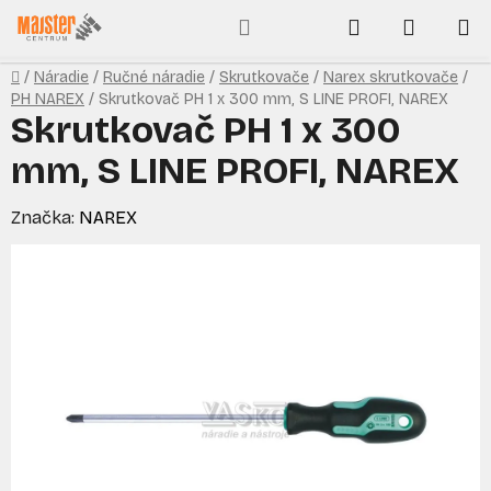
Prejsť
Hľadať
NÁKUP
na
obsah
KOŠÍK
Domov
/
Náradie
/
Ručné náradie
/
Skrutkovače
/
Narex skrutkovače
/
PH NAREX
/
Skrutkovač PH 1 x 300 mm, S LINE PROFI, NAREX
Skrutkovač PH 1 x 300
mm, S LINE PROFI, NAREX
Značka:
NAREX