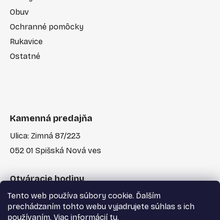
Obuv
Ochranné pomôcky
Rukavice
Ostatné
Kamenná predajňa
Ulica: Zimná 87/223
052 01 Spišská Nová ves
Otváracie hodiny
Tento web používa súbory cookie. Ďalším
Po-Pia: 7:30 - 17:00
prechádzaním tohto webu vyjadrujete súhlas s ich
používaním. Viac informácií
tu
.