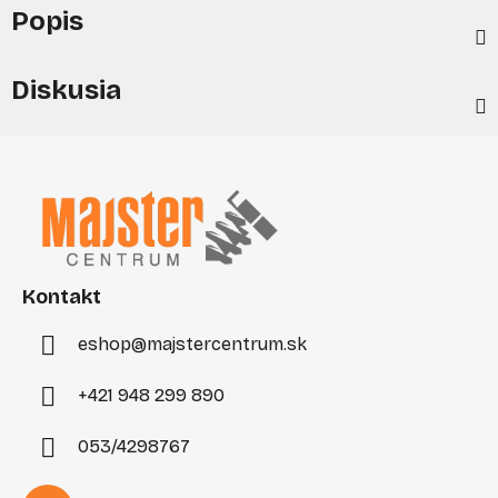
Popis
Diskusia
Z
á
p
ä
t
i
Kontakt
e
eshop
@
majstercentrum.sk
+421 948 299 890
053/4298767