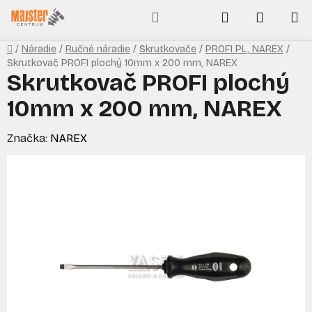
Prejsť
Hľadať
NÁKUP
na
obsah
KOŠÍK
Domov
/
Náradie
/
Ručné náradie
/
Skrutkovače
/
PROFI PL, NAREX
/
Skrutkovač PROFI plochý 10mm x 200 mm, NAREX
Skrutkovač PROFI plochý
10mm x 200 mm, NAREX
Značka:
NAREX