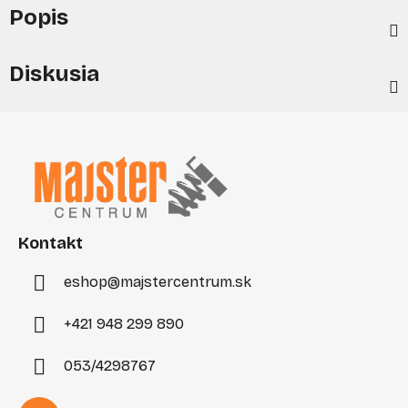
Popis
Diskusia
Z
á
p
ä
t
i
Kontakt
e
eshop
@
majstercentrum.sk
+421 948 299 890
053/4298767