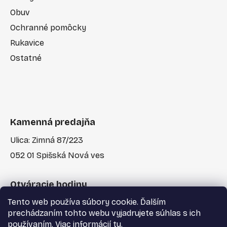
Obuv
Ochranné pomôcky
Rukavice
Ostatné
Kamenná predajňa
Ulica: Zimná 87/223
052 01 Spišská Nová ves
Otváracie hodiny
Tento web používa súbory cookie. Ďalším
Po-Pia: 7:30 - 17:00
prechádzaním tohto webu vyjadrujete súhlas s ich
používaním. Viac informácií
tu
.