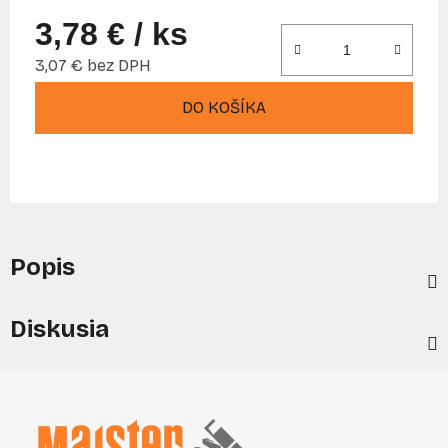
3,78 €
/ ks
3,07 € bez DPH
Jednotková cena:
DO KOŠÍKA
Popis
Diskusia
Z
á
p