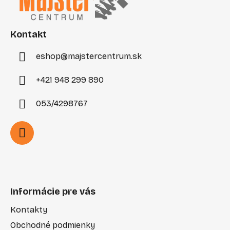
ä
t
i
Kontakt
e
eshop
@
majstercentrum.sk
+421 948 299 890
053/4298767
Informácie pre vás
Kontakty
Obchodné podmienky