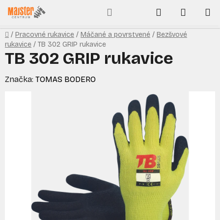
Prejsť
Hľadať
NÁKUP
na
obsah
KOŠÍK
Domov
/
Pracovné rukavice
/
Máčané a povrstvené
/
Bezšvové
rukavice
/
TB 302 GRIP rukavice
TB 302 GRIP rukavice
Značka:
TOMAS BODERO