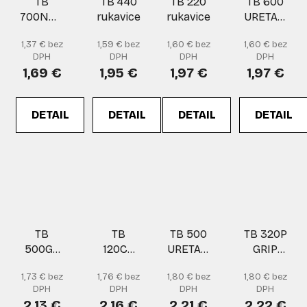
TB
TB 440
TB 220
TB 600
700NG2P
rukavice
rukavice
URETAN
TOUCH
rukavice
1,37 € bez
1,59 € bez
1,60 € bez
1,60 € bez
rukavice
DPH
DPH
DPH
DPH
1,69 €
1,95 €
1,97 €
1,97 €
DETAIL
DETAIL
DETAIL
DETAIL
TB
TB
TB 500
TB 320P
500G2
120CE
URETAN
GRIP
URETAN
STATIC
rukavice
rukavice
1,73 € bez
1,76 € bez
1,80 € bez
1,80 € bez
rukavice
rukavice
DPH
DPH
DPH
DPH
2,13 €
2,16 €
2,21 €
2,22 €