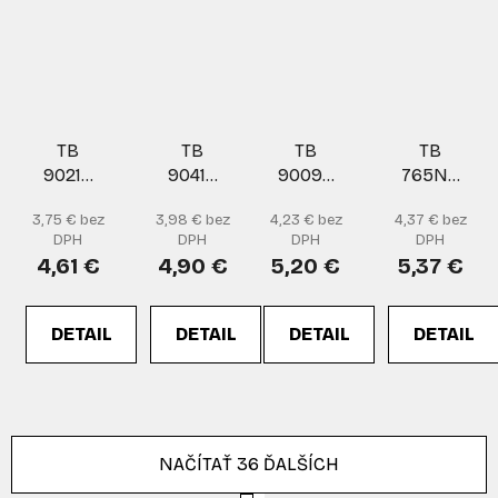
TB
TB
TB
TB
9021B
9041B
9009F
765NG
rukavice
rukavice
rukavice
TOUCH
3,75 € bez
3,98 € bez
4,23 € bez
4,37 € bez
rukavice
DPH
DPH
DPH
DPH
4,61 €
4,90 €
5,20 €
5,37 €
DETAIL
DETAIL
DETAIL
DETAIL
NAČÍTAŤ 36 ĎALŠÍCH