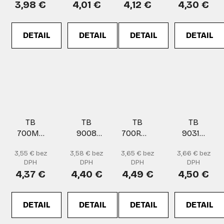
3,98 €
4,01 €
4,12 €
4,30 €
DETAIL
DETAIL
DETAIL
DETAIL
TB
TB
TB
TB
700MF
9008
700RMF
9031B
TOUCH
rukavice
TOUCH
rukavice
3,55 € bez
3,58 € bez
3,65 € bez
3,66 € bez
rukavice
rukavice
DPH
DPH
DPH
DPH
4,37 €
4,40 €
4,49 €
4,50 €
DETAIL
DETAIL
DETAIL
DETAIL