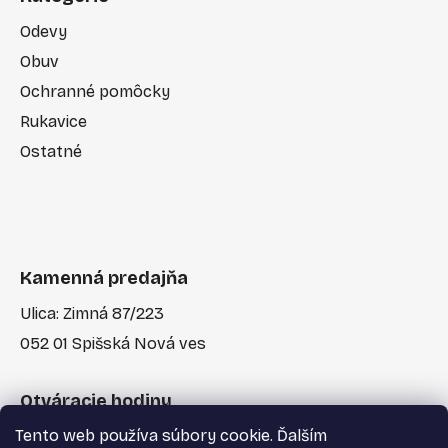
Odevy
Obuv
Ochranné pomôcky
Rukavice
Ostatné
Kamenná predajňa
Ulica: Zimná 87/223
052 01 Spišská Nová ves
Otváracie hodiny
Tento web používa súbory cookie. Ďalším
Po-Pia: 7:30 - 17:00