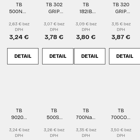
TB
TB 302
TB
TB 320
500NEVERCUT
GRIP
182IB
GRIP
rukavice
rukavice
rukavice
rukavice
2,63 € bez
3,07 € bez
3,09 € bez
3,15 € bez
DPH
DPH
DPH
DPH
3,24 €
3,78 €
3,80 €
3,87 €
DETAIL
DETAIL
DETAIL
DETAIL
TB
TB
TB
TB
9020B
500ST
700NaFP
700COOL
rukavice
NEVERCUT
TOUCH
nitrilové
3,24 € bez
3,26 € bez
3,35 € bez
3,50 € bez
rukavice
rukavice
rukavice
DPH
DPH
DPH
DPH