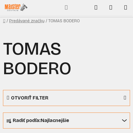
Prejsť
Hľadať
NÁKUP
na
obsah
KOŠÍK
Domov
/
Predávané značky
/
TOMAS BODERO
TOMAS
BODERO
OTVORIŤ FILTER
R
Radiť podľa:
Najlacnejšie
a
d