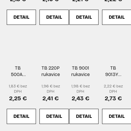
DETAIL
DETAIL
DETAIL
DETAIL
TB
TB 220P
TB 9001
TB
500AZ
rukavice
rukavice
9013YB
URETAN
rukavice
1,83 € bez
1,96 € bez
1,98 € bez
2,22 € bez
rukavice
DPH
DPH
DPH
DPH
2,25 €
2,41 €
2,43 €
2,73 €
DETAIL
DETAIL
DETAIL
DETAIL