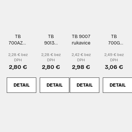
TB
TB
TB 9007
TB
700AZFP
9013B
rukavice
700G
TOUCH
rukavice
TOUCH
2,28 € bez
2,28 € bez
2,42 € bez
2,49 € bez
rukavice
rukavice
DPH
DPH
DPH
DPH
2,80 €
2,80 €
2,98 €
3,06 €
DETAIL
DETAIL
DETAIL
DETAIL