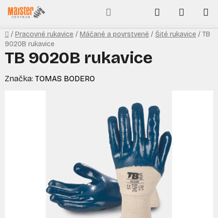
Prejsť
Hľadať
NÁKUP
na
obsah
KOŠÍK
Domov
/
Pracovné rukavice
/
Máčané a povrstvené
/
Šité rukavice
/
TB
9020B rukavice
TB 9020B rukavice
Značka:
TOMAS BODERO