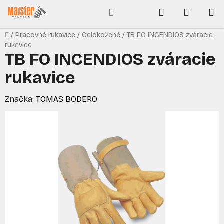
Prejsť
Hľadať
NÁKUP
na
obsah
KOŠÍK
Domov
/
Pracovné rukavice
/
Celokožené
/
TB FO INCENDIOS zváracie
rukavice
TB FO INCENDIOS zváracie
rukavice
Značka:
TOMAS BODERO