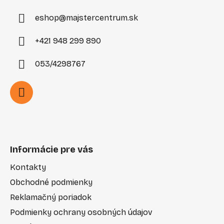
e
eshop
@
majstercentrum.sk
+421 948 299 890
053/4298767
Informácie pre vás
Kontakty
Obchodné podmienky
Reklamačný poriadok
Podmienky ochrany osobných údajov