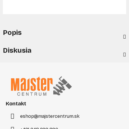
Popis
Diskusia
Z
á
p
ä
t
i
Kontakt
e
eshop
@
majstercentrum.sk