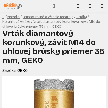
Prejsť
Hľadať
NÁKUP
na
obsah
KOŠÍK
Domov
/
Náradie
/
Brúsne, rezné a vŕtacie nástroje
/
Vrtáky
/
Korunkové vrtáky
/
Vrták diamantový korunkový, závit M14 do
uhlovej brúsky priemer 35 mm, GEKO
Vrták diamantový
korunkový, závit M14 do
uhlovej brúsky priemer 35
mm, GEKO
Značka:
GEKO