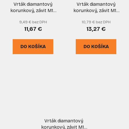
Vrták diamantový
Vrták diamantový
korunkový, závit M14
korunkový, závit M14
do uhlovej brúsky
do uhlovej brúsky
9,49 € bez DPH
10,79 € bez DPH
priemer 35 mm, GEKO
priemer 38 mm, GEKO
11,67 €
13,27 €
DO KOŠÍKA
DO KOŠÍKA
Vrták diamantový
korunkový, závit M14