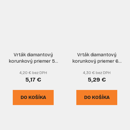
Vrták diamantový
Vrták diamantový
korunkový priemer 50
korunkový priemer 60
mm do skla a keramiky,
mm do skla a keramiky,
4,20 € bez DPH
4,30 € bez DPH
GEKO
GEKO
5,17 €
5,29 €
DO KOŠÍKA
DO KOŠÍKA