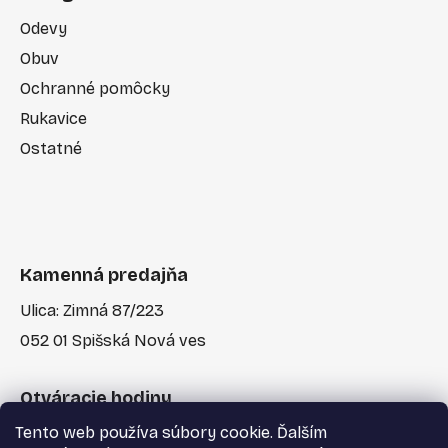
Odevy
Obuv
Ochranné pomôcky
Rukavice
Ostatné
Kamenná predajňa
Ulica: Zimná 87/223
052 01 Spišská Nová ves
Otváracie hodiny
Tento web používa súbory cookie. Ďalším
Po-Pia: 7:30 - 17:00