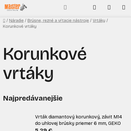
Prejsť
Hľadať
NÁKUP
na
obsah
KOŠÍK
Domov
/
Náradie
/
Brúsne, rezné a vŕtacie nástroje
/
Vrtáky
/
Korunkové vrtáky
Korunkové
vrtáky
Najpredávanejšie
Vrták diamantový korunkový, závit M14
do uhlovej brúsky priemer 6 mm, GEKO
5,29 €