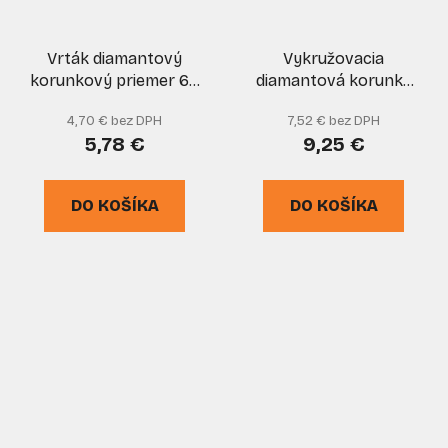
Vrták diamantový
Vykružovacia
korunkový priemer 65
diamantová korunka
mm do skla a keramiky,
14mm do uhlovej
4,70 € bez DPH
7,52 € bez DPH
GEKO
brúsky M14 DIAMANTO
5,78 €
9,25 €
DO KOŠÍKA
DO KOŠÍKA