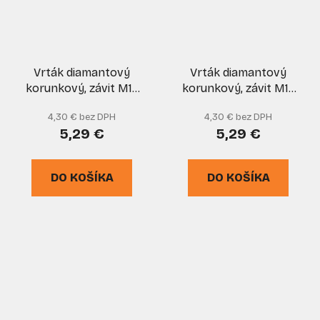
Vrták diamantový
Vrták diamantový
korunkový, závit M14
korunkový, závit M14
do uhlovej brúsky
do uhlovej brúsky
4,30 € bez DPH
4,30 € bez DPH
priemer 6 mm, GEKO
priemer 8 mm, GEKO
5,29 €
5,29 €
DO KOŠÍKA
DO KOŠÍKA