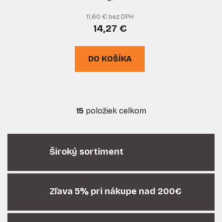
do uhlovej brúsky
11,60 € bez DPH
priemer 32 mm, GEKO
14,27 €
DO KOŠÍKA
15
položiek celkom
O
v
l
á
Široký sortiment
d
a
c
i
Zľava 5% pri nákupe nad 200€
e
p