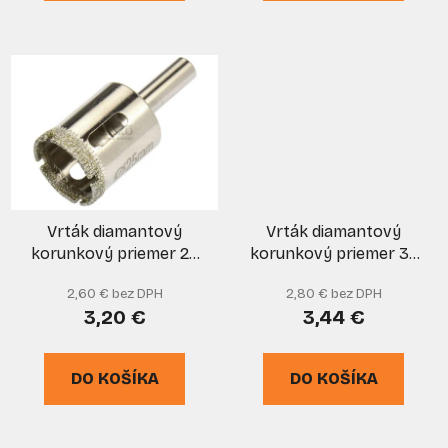
Vrták diamantový
Vrták diamantový
korunkový priemer 25
korunkový priemer 32
mm do skla a keramiky,
mm do skla a keramiky,
2,60 € bez DPH
2,80 € bez DPH
GEKO
GEKO
3,20 €
3,44 €
DO KOŠÍKA
DO KOŠÍKA