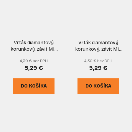
Vrták diamantový
Vrták diamantový
korunkový, závit M14
korunkový, závit M14
do uhlovej brúsky
do uhlovej brúsky
4,30 € bez DPH
4,30 € bez DPH
priemer 10 mm, GEKO
priemer 12 mm, GEKO
5,29 €
5,29 €
DO KOŠÍKA
DO KOŠÍKA