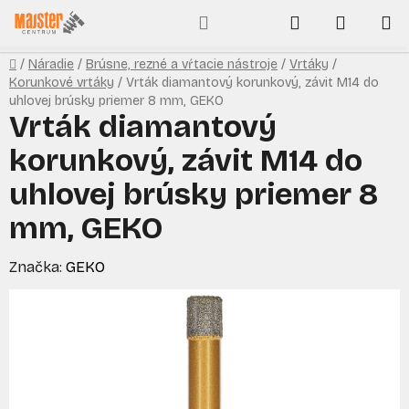
Prejsť
Hľadať
NÁKUP
na
obsah
KOŠÍK
Domov
/
Náradie
/
Brúsne, rezné a vŕtacie nástroje
/
Vrtáky
/
Korunkové vrtáky
/
Vrták diamantový korunkový, závit M14 do
uhlovej brúsky priemer 8 mm, GEKO
Vrták diamantový
korunkový, závit M14 do
uhlovej brúsky priemer 8
mm, GEKO
Značka:
GEKO