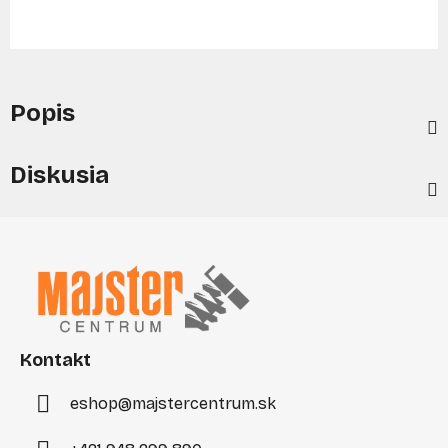
Popis
Diskusia
Z
á
p
ä
t
i
Kontakt
e
eshop
@
majstercentrum.sk