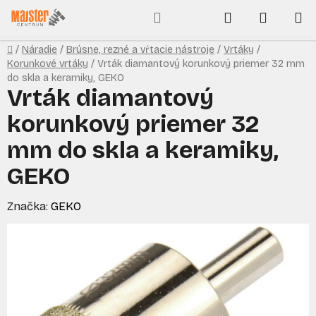
Prejsť
Hľadať
NÁKUP
na
obsah
KOŠÍK
Domov
/
Náradie
/
Brúsne, rezné a vŕtacie nástroje
/
Vrtáky
/
Korunkové vrtáky
/
Vrták diamantový korunkový priemer 32 mm
do skla a keramiky, GEKO
Vrták diamantový
korunkový priemer 32
mm do skla a keramiky,
GEKO
Značka:
GEKO