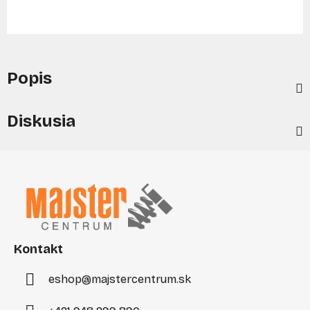
Popis
Diskusia
Z
á
p
ä
t
i
Kontakt
e
eshop
@
majstercentrum.sk