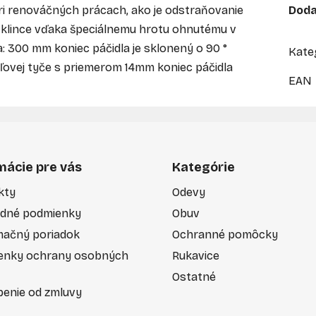
ri renováčných prácach, ako je odstraňovanie
Doda
iť klince vďaka špeciálnemu hrotu ohnutému v
a: 300 mm koniec páčidla je sklonený o 90 °
Kate
eľovej tyče s priemerom 14mm koniec páčidla
EAN
mácie pre vás
Kategórie
kty
Odevy
dné podmienky
Obuv
mačný poriadok
Ochranné pomôcky
enky ochrany osobných
Rukavice
Ostatné
enie od zmluvy