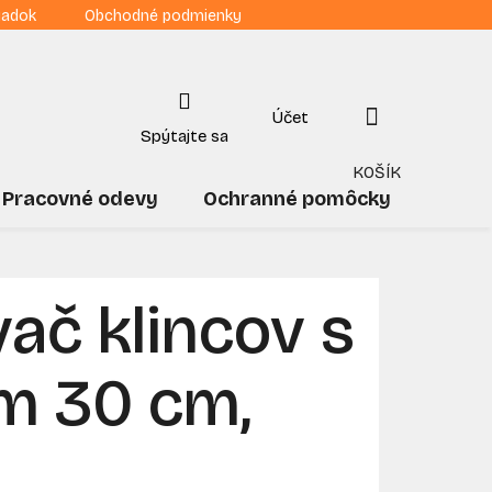
iadok
Obchodné podmienky
NÁKUPNÝ
KOŠÍK
Pracovné odevy
Ochranné pomôcky
Drogé
ač klincov s
m 30 cm,