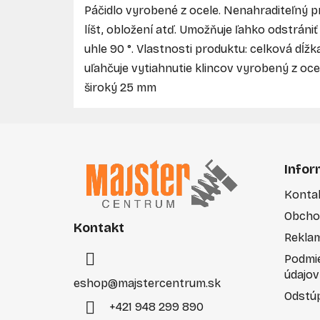
Páčidlo vyrobené z ocele. Nenahraditeľný p
líšt, obložení atď. Umožňuje ľahko odstrán
uhle 90 °. Vlastnosti produktu: celková dĺžk
uľahčuje vytiahnutie klincov vyrobený z oc
široký 25 mm
Z
á
Infor
p
Konta
ä
Obcho
t
Kontakt
i
Rekla
e
Podmi
údajov
eshop
@
majstercentrum.sk
Odstúp
+421 948 299 890