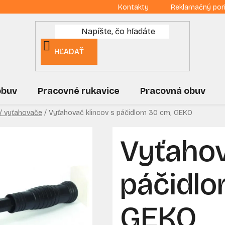
Kontakty
Reklamačný por
HĽADAŤ
obuv
Pracovné rukavice
Pracovná obuv
 / vyťahovače
/
Vyťahovač klincov s páčidlom 30 cm, GEKO
Vyťahov
páčidlo
GEKO