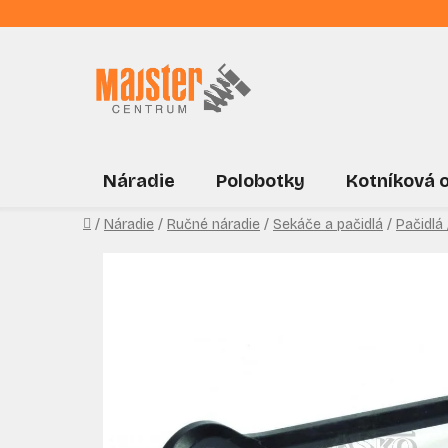
Prejsť
na
obsah
Náradie
Polobotky
Kotníková 
Domov
/
Náradie
/
Ručné náradie
/
Sekáče a pačidlá
/
Pačidlá